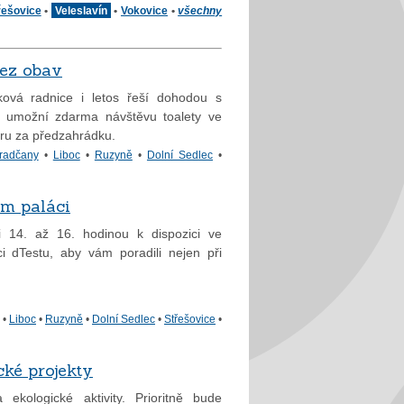
řešovice
•
Veleslavín
•
Vokovice
•
všechny
ez obav
ková radnice i letos řeší dohodou s
m umožní zdarma návštěvu toalety ve
ru za předzahrádku.
radčany
•
Liboc
•
Ruzyně
•
Dolní Sedlec
•
ém paláci
14. až 16. hodinou k dispozici ve
 dTestu, aby vám poradili nejen při
•
Liboc
•
Ruzyně
•
Dolní Sedlec
•
Střešovice
•
cké projekty
kologické aktivity. Prioritně bude