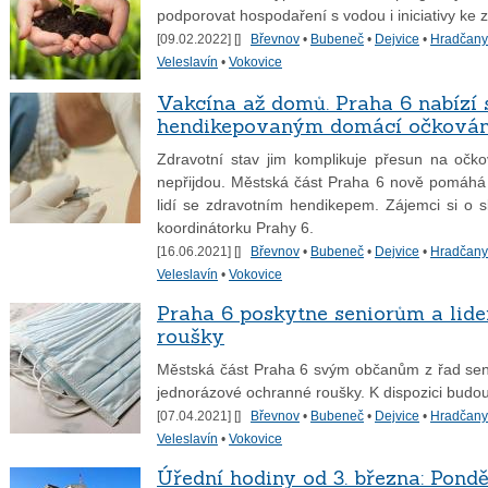
podporovat hospodaření s vodou i iniciativy ke 
[09.02.2022] [
]
Břevnov
•
Bubeneč
•
Dejvice
•
Hradčany
Veleslavín
•
Vokovice
Vakcína až domů. Praha 6 nabízí
hendikepovaným domácí očkován
Zdravotní stav jim komplikuje přesun na očko
nepřijdou. Městská část Praha 6 nově pomáhá
lidí se zdravotním hendikepem. Zájemci si o 
koordinátorku Prahy 6.
[16.06.2021] [
]
Břevnov
•
Bubeneč
•
Dejvice
•
Hradčany
Veleslavín
•
Vokovice
Praha 6 poskytne seniorům a lid
roušky
Městská část Praha 6 svým občanům z řad seniorů
jednorázové ochranné roušky. K dispozici budou 
[07.04.2021] [
]
Břevnov
•
Bubeneč
•
Dejvice
•
Hradčany
Veleslavín
•
Vokovice
Úřední hodiny od 3. března: Pondě