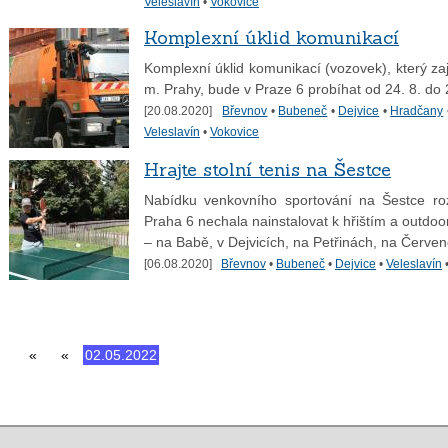
Veleslavín
•
Vokovice
Komplexní úklid komunikací
Komplexní úklid komunikací (vozovek), který za
m. Prahy, bude v Praze 6 probíhat od 24. 8. do 
[20.08.2020]
Břevnov
•
Bubeneč
•
Dejvice
•
Hradčany
Veleslavín
•
Vokovice
Hrajte stolní tenis na Šestce
Nabídku venkovního sportování na Šestce rozš
Praha 6 nechala nainstalovat k hřištím a outdo
– na Babě, v Dejvicích, na Petřinách, na Červe
[06.08.2020]
Břevnov
•
Bubeneč
•
Dejvice
•
Veleslavín
«
«
02.05.2022
30.03.2020
další »
»