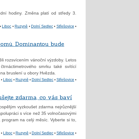
dní hodiny. Změna platí od středy 3.
•
Liboc
•
Ruzyně
•
Dolní Sedlec
•
Střešovice
•
tromů. Dominantou bude
ěli rozsvícením vánoční výzdoby. Letos
trnáctimetrového smrku také svítící
 na bruslení u obory Hvězda.
•
Liboc
•
Ruzyně
•
Dolní Sedlec
•
Střešovice
•
ušejte zdarma, co vás baví
ospělým vyzkoušet zdarma nejrůznější
e spolupráci s více než 35 volnočasovými
 program na celý měsíc. Vyberte si to,
•
Liboc
•
Ruzyně
•
Dolní Sedlec
•
Střešovice
•