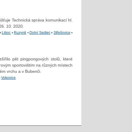
jišťuje Technická správa komunikací hl.
26. 10. 2020.
•
Liboc
•
Ruzyně
•
Dolní Sedlec
•
Střešovice
•
ířilo pět pingpongových stolů, které
orovým sportovištím na různých místech
ném vrchu a v Bubenči.
•
Vokovice