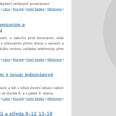
zlepšení veřejných prostranství.
•
Liboc
•
Ruzyně
•
Dolní Sedlec
•
Střešovice
•
 seniorům a
í
vání, o vakcínu proti koronaviru však
 s očkováním přímo doma u seniorů a
službu mohou zažádat telefonicky přes
•
Liboc
•
Ruzyně
•
Dolní Sedlec
•
Střešovice
•
em v nouzi jednorázové
 a lidí v tíživé životní situaci nabízí
ve čtvrtek 8. a v pátek 9. dubna.
•
Liboc
•
Ruzyně
•
Dolní Sedlec
•
Střešovice
•
lí a středa 8–12, 13–18