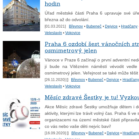
hodin
Úřad městské části Praha 6 upravuje své úře
března až do odvolání.
[01.03.2021]
Břevnov
•
Bubeneč
•
Dejvice
•
Hradčany
Veleslavín
•
Vokovice
Praha 6 ozdobí šest vánočních s
osmimetrový jelen
Vánoce v Praze 6 začínají o první adventní ned
jí bude na Vítězném náměstí vévodit vedle č
osmimetrový jelen. Veřejnost se také může těšit
[26.11.2020] [
]
Břevnov
•
Bubeneč
•
Dejvice
•
Hradčany
Veleslavín
•
Vokovice
Měsíc zdravé Šestky je tu! Vyzko
Akce Měsíc zdravé Šestky umožňuje dětem i d
aktivity, kterými lze trávit volný čas. Praha 6 v
organizacemi na území městské části připravila
co vás nebo vaše děti nejvíc baví!
[16.09.2020] [
]
Břevnov
•
Bubeneč
•
Dejvice
•
Hradčany