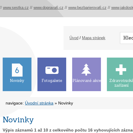
//
www.sestka.cz
//
www.doprava6.cz
//
www.bezbarierova6.cz
//
www.jakdosk
Úvod
/
Mapa stránek
Novinky
Fotogalerie
Plánované akce
Zdravotnick
zařízení
navigace:
Úvodní stránka
» Novinky
Novinky
Výpis záznamů
1
až
10
z celkového počtu
16
vyhovujících zázn