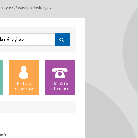
olky.cz
//
www.jakdoskoly.cz
á
Kluby a
Důležité
organizace
informace
amů.