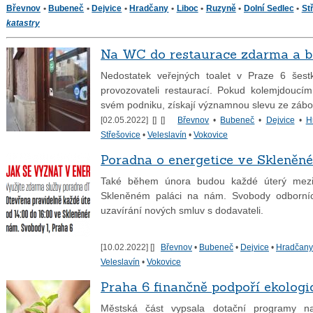
Břevnov
•
Bubeneč
•
Dejvice
•
Hradčany
•
Liboc
•
Ruzyně
•
Dolní Sedlec
•
St
katastry
Na WC do restaurace zdarma a b
Nedostatek veřejných toalet v Praze 6 šest
provozovateli restaurací. Pokud kolemjdoucí
svém podniku, získají významnou slevu ze zábo
[02.05.2022] [
] [
]
Břevnov
•
Bubeneč
•
Dejvice
•
H
Střešovice
•
Veleslavín
•
Vokovice
Poradna o energetice ve Skleněn
Také během února budou každé úterý mezi 
Skleněném paláci na nám. Svobody odborníci
uzavírání nových smluv s dodavateli.
[10.02.2022] [
]
Břevnov
•
Bubeneč
•
Dejvice
•
Hradčany
Veleslavín
•
Vokovice
Praha 6 finančně podpoří ekologi
Městská část vypsala dotační programy na e