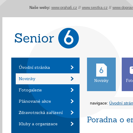
Naše weby:
www.praha6.cz
//
www.sestka.cz
//
www.doprav
Úvodní stránka
Novinky
Novinky
Fot
Fotogalerie
Plánované akce
navigace:
Úvodní strá
Zdravotnická zařízení
Poradna o e
Kluby a organizace