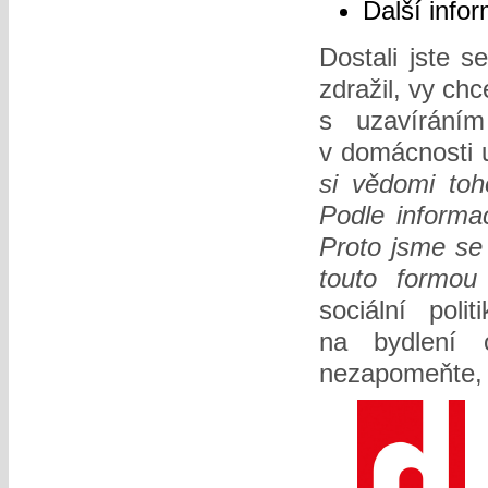
Další info
Dostali jste s
zdražil, vy ch
s uzavírání
v domácnosti 
si vědomi toh
Podle informac
Proto jsme se 
touto formou
sociální pol
na bydlení 
nezapomeňte, 