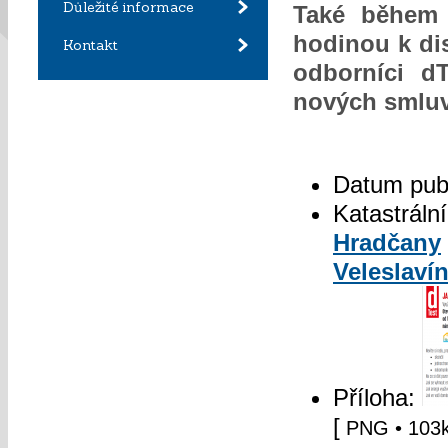
Důležité informace
Také během 
hodinou k di
Kontakt
odborníci dT
nových smluv
Datum pub
Katastráln
Hradčany
Veleslaví
Příloha:
[
PNG
• 103k