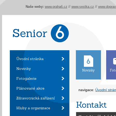
Naše weby:
www.praha6.cz
//
www.sestka.cz
//
www.doprav
Úvodní stránka
Novinky
Novinky
Fot
Fotogalerie
Plánované akce
navigace:
Úvodní strá
Zdravotnická zařízení
Kontakt
Kluby a organizace