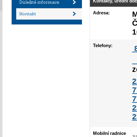
Kontakty, úřední do
Důležité informace
M
Adresa:
Kontakt
Č
1
Telefony:
8
z
2
7
7
2
2
Mobilní radnice
z