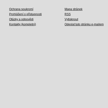
Ochrana soukromí
Mapa stránek
Prohlášení o přístupnosti
RSS
Otázky a odpovědi
Vytisknout
Kontakty (kompletní)
Odeslat tuto stránku e-mailem