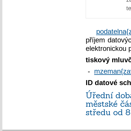
te
podatelna{
příjem datový
elektronickou 
tiskový mluvč
-
mzeman{zav
ID datové sc
Úřední dob
městské čás
středu od 8