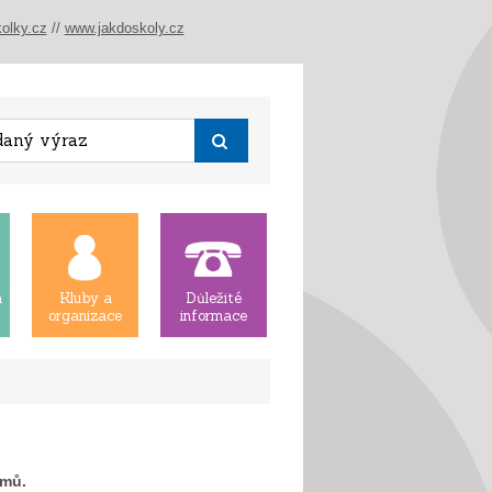
olky.cz
//
www.jakdoskoly.cz
á
Kluby a
Důležité
organizace
informace
amů.