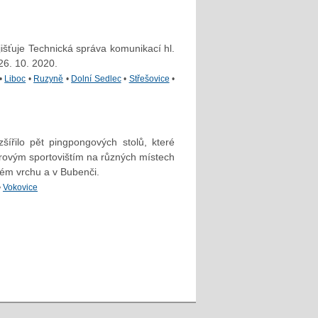
jišťuje Technická správa komunikací hl.
26. 10. 2020.
•
Liboc
•
Ruzyně
•
Dolní Sedlec
•
Střešovice
•
ířilo pět pingpongových stolů, které
orovým sportovištím na různých místech
ném vrchu a v Bubenči.
•
Vokovice