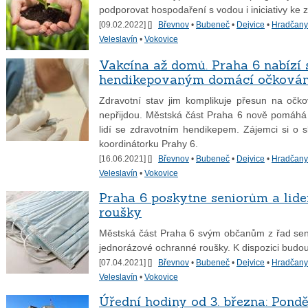
podporovat hospodaření s vodou i iniciativy ke 
[09.02.2022] [
]
Břevnov
•
Bubeneč
•
Dejvice
•
Hradčany
Veleslavín
•
Vokovice
Vakcína až domů. Praha 6 nabízí
hendikepovaným domácí očkován
Zdravotní stav jim komplikuje přesun na očko
nepřijdou. Městská část Praha 6 nově pomáhá
lidí se zdravotním hendikepem. Zájemci si o 
koordinátorku Prahy 6.
[16.06.2021] [
]
Břevnov
•
Bubeneč
•
Dejvice
•
Hradčany
Veleslavín
•
Vokovice
Praha 6 poskytne seniorům a lid
roušky
Městská část Praha 6 svým občanům z řad seniorů
jednorázové ochranné roušky. K dispozici budou 
[07.04.2021] [
]
Břevnov
•
Bubeneč
•
Dejvice
•
Hradčany
Veleslavín
•
Vokovice
Úřední hodiny od 3. března: Pondě