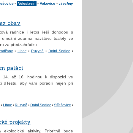
řešovice
•
Veleslavín
•
Vokovice
•
všechny
ez obav
ková radnice i letos řeší dohodou s
m umožní zdarma návštěvu toalety ve
ru za předzahrádku.
radčany
•
Liboc
•
Ruzyně
•
Dolní Sedlec
•
ém paláci
14. až 16. hodinou k dispozici ve
 dTestu, aby vám poradili nejen při
•
Liboc
•
Ruzyně
•
Dolní Sedlec
•
Střešovice
•
cké projekty
kologické aktivity. Prioritně bude