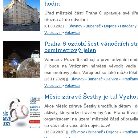
hodin
Úřad městské části Praha 6 upravuje své úře
března až do odvolání.
[01.03.2021]
Břevnov
•
Bubeneč
•
Dejvice
•
Hradčany
Veleslavín
•
Vokovice
Praha 6 ozdobí šest vánočních s
osmimetrový jelen
Vánoce v Praze 6 začínají o první adventní ned
jí bude na Vítězném náměstí vévodit vedle č
osmimetrový jelen. Veřejnost se také může těšit
[26.11.2020] [
]
Břevnov
•
Bubeneč
•
Dejvice
•
Hradčany
Veleslavín
•
Vokovice
Měsíc zdravé Šestky je tu! Vyzko
Akce Měsíc zdravé Šestky umožňuje dětem i d
aktivity, kterými lze trávit volný čas. Praha 6 v
organizacemi na území městské části připravila
co vás nebo vaše děti nejvíc baví!
[16.09.2020] [
]
Břevnov
•
Bubeneč
•
Dejvice
•
Hradčany