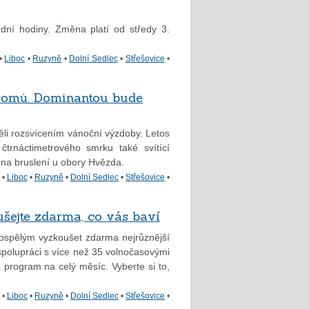
dní hodiny. Změna platí od středy 3.
•
Liboc
•
Ruzyně
•
Dolní Sedlec
•
Střešovice
•
tromů. Dominantou bude
ěli rozsvícením vánoční výzdoby. Letos
trnáctimetrového smrku také svítící
 na bruslení u obory Hvězda.
•
Liboc
•
Ruzyně
•
Dolní Sedlec
•
Střešovice
•
ušejte zdarma, co vás baví
ospělým vyzkoušet zdarma nejrůznější
e spolupráci s více než 35 volnočasovými
 program na celý měsíc. Vyberte si to,
•
Liboc
•
Ruzyně
•
Dolní Sedlec
•
Střešovice
•