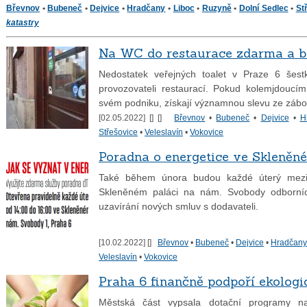
Břevnov
•
Bubeneč
•
Dejvice
•
Hradčany
•
Liboc
•
Ruzyně
•
Dolní Sedlec
•
St
katastry
Na WC do restaurace zdarma a b
Nedostatek veřejných toalet v Praze 6 šest
provozovateli restaurací. Pokud kolemjdoucí
svém podniku, získají významnou slevu ze zábo
[02.05.2022] [
] [
]
Břevnov
•
Bubeneč
•
Dejvice
•
H
Střešovice
•
Veleslavín
•
Vokovice
Poradna o energetice ve Skleněn
Také během února budou každé úterý mezi 
Skleněném paláci na nám. Svobody odborníci
uzavírání nových smluv s dodavateli.
[10.02.2022] [
]
Břevnov
•
Bubeneč
•
Dejvice
•
Hradčany
Veleslavín
•
Vokovice
Praha 6 finančně podpoří ekologi
Městská část vypsala dotační programy na e