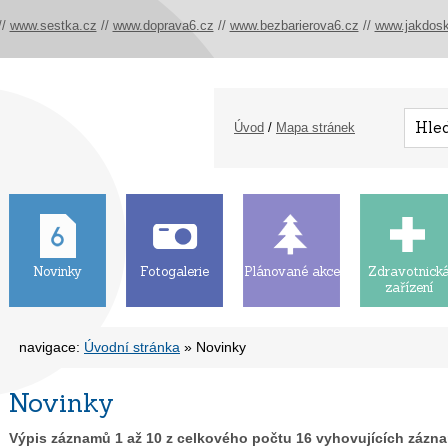
//
www.sestka.cz
//
www.doprava6.cz
//
www.bezbarierova6.cz
//
www.jakdosk
Úvod
/
Mapa stránek
Novinky
Fotogalerie
Plánované akce
Zdravotnick
zařízení
navigace:
Úvodní stránka
» Novinky
Novinky
Výpis záznamů
1
až
10
z celkového počtu
16
vyhovujících zázn