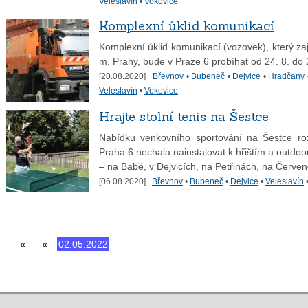
Veleslavín
•
Vokovice
Komplexní úklid komunikací
Komplexní úklid komunikací (vozovek), který za
m. Prahy, bude v Praze 6 probíhat od 24. 8. do 
[20.08.2020]
Břevnov
•
Bubeneč
•
Dejvice
•
Hradčany
Veleslavín
•
Vokovice
Hrajte stolní tenis na Šestce
Nabídku venkovního sportování na Šestce rozš
Praha 6 nechala nainstalovat k hřištím a outdo
– na Babě, v Dejvicích, na Petřinách, na Červe
[06.08.2020]
Břevnov
•
Bubeneč
•
Dejvice
•
Veleslavín
«
«
02.05.2022
30.03.2020
další »
»