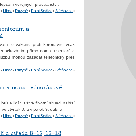
zlepšení veřejných prostranství.
•
Liboc
•
Ruzyně
•
Dolní Sedlec
•
Střešovice
•
 seniorům a
í
vání, o vakcínu proti koronaviru však
 s očkováním přímo doma u seniorů a
službu mohou zažádat telefonicky přes
•
Liboc
•
Ruzyně
•
Dolní Sedlec
•
Střešovice
•
em v nouzi jednorázové
 a lidí v tíživé životní situaci nabízí
ve čtvrtek 8. a v pátek 9. dubna.
•
Liboc
•
Ruzyně
•
Dolní Sedlec
•
Střešovice
•
lí a středa 8–12, 13–18