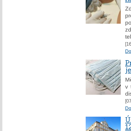
Zd
pr
p
zd
te
[1
Do
P
j
M
v 
di
[0
Do
Ú
1