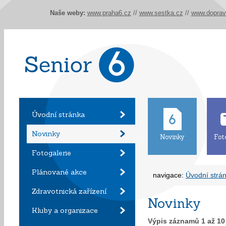
Naše weby:
www.praha6.cz
//
www.sestka.cz
//
www.doprav
Úvodní stránka
Novinky
Novinky
Fot
Fotogalerie
Plánované akce
navigace:
Úvodní strá
Zdravotnická zařízení
Novinky
Kluby a organizace
Výpis záznamů
1
až
10