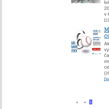
lo
20
v 
[1
M
c
A
vy
č
or
ce
[1
Do
«
«
1
2
dal