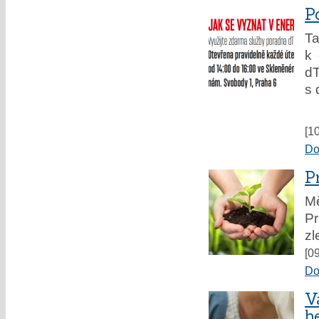
P
Ta
k 
dT
s 
[1
Do
P
Mě
Pr
zl
[0
Do
V
h