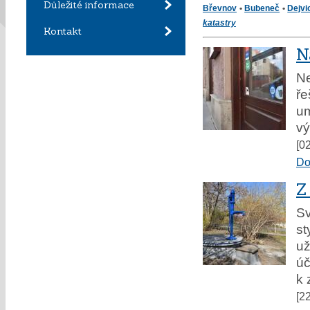
Důležité informace
Břevnov
•
Bubeneč
•
Dejvi
katastry
Kontakt
N
Ne
ře
um
vý
[0
Do
Z
Sv
st
už
úč
k 
[2