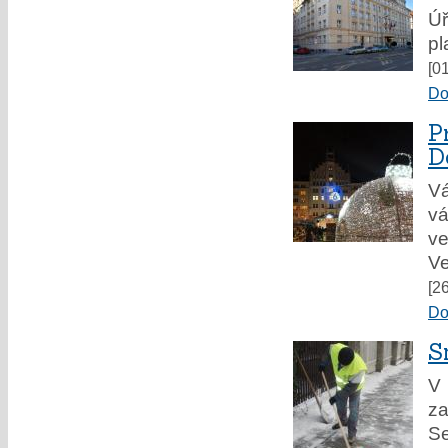
Úř
pl
[0
Do
P
D
Vá
vá
ve
Ve
[2
Do
S
V 
za
Se