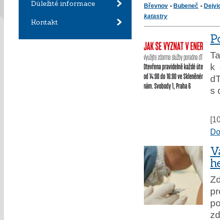
Důležité informace
Břevnov
•
Bubeneč
•
Dejvi
katastry
Kontakt
P
Ta
k 
dT
s 
[1
Do
V
h
Zd
pr
p
zd