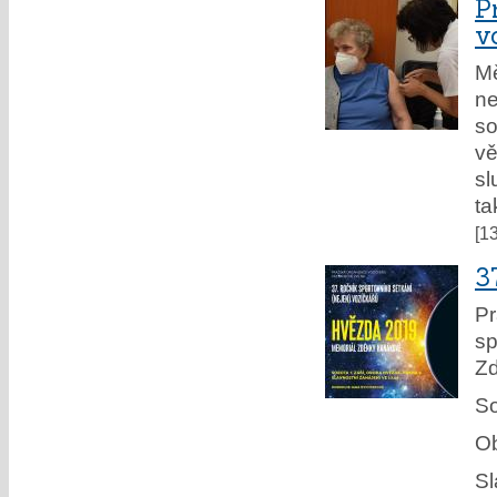
P
v
Mě
ne
so
vě
sl
ta
[1
3
Pr
sp
Z
So
Ob
Sl