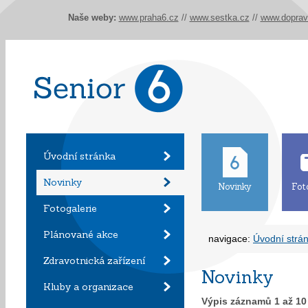
Naše weby:
www.praha6.cz
//
www.sestka.cz
//
www.doprav
Úvodní stránka
Novinky
Novinky
Fot
Fotogalerie
Plánované akce
navigace:
Úvodní strá
Zdravotnická zařízení
Novinky
Kluby a organizace
Výpis záznamů
1
až
10