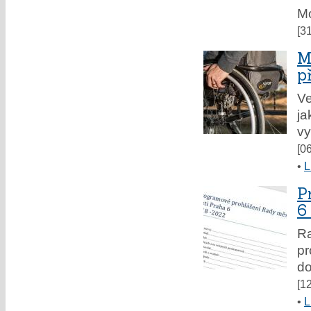
Mo
[3
M
p
Ve
ja
vy
[0
•
L
P
6
Ra
pr
do
[1
•
L