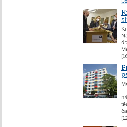
Do
K
s
Kn
Ná
do
Me
[1
P
p
Mě
– 
ná
tě
ča
[1