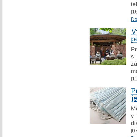
te
[1
Do
V
p
P
s 
zá
má
[1
P
j
M
v 
di
[0