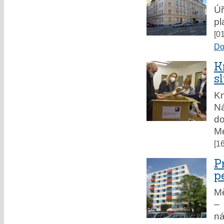
Úř
pl
[0
Do
K
s
Kn
Ná
do
Me
[1
P
p
Mě
– 
ná