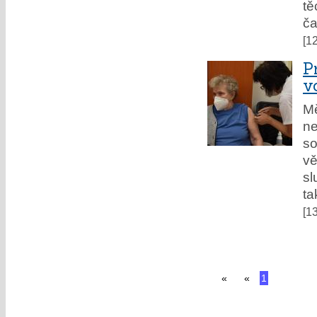
tě
ča
[1
P
v
Mě
ne
so
vě
sl
ta
[1
«
«
1
2
3