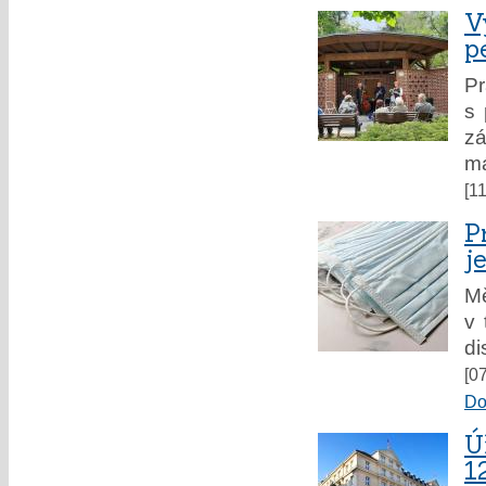
V
p
P
s 
zá
má
[1
P
j
M
v 
di
[0
Do
Ú
1