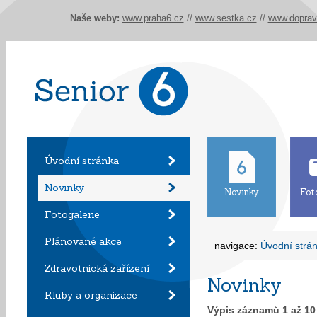
Naše weby:
www.praha6.cz
//
www.sestka.cz
//
www.doprav
Úvodní stránka
Novinky
Novinky
Fot
Fotogalerie
Plánované akce
navigace:
Úvodní strá
Zdravotnická zařízení
Novinky
Kluby a organizace
Výpis záznamů
1
až
10