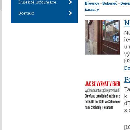
Důležité informace
Břevnov
•
Bubeneč
•
Dejvi
katastry
Kontakt
N
Ne
ře
um
vý
[0
Do
P
Ta
k 
dT
s 
[1