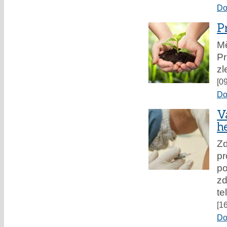
Do
P
Mě
Pr
zl
[0
Do
V
h
Zd
pr
p
zd
te
[1
Do