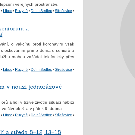
zlepšení veřejných prostranství.
•
Liboc
•
Ruzyně
•
Dolní Sedlec
•
Střešovice
•
 seniorům a
í
vání, o vakcínu proti koronaviru však
 s očkováním přímo doma u seniorů a
službu mohou zažádat telefonicky přes
•
Liboc
•
Ruzyně
•
Dolní Sedlec
•
Střešovice
•
em v nouzi jednorázové
 a lidí v tíživé životní situaci nabízí
ve čtvrtek 8. a v pátek 9. dubna.
•
Liboc
•
Ruzyně
•
Dolní Sedlec
•
Střešovice
•
lí a středa 8–12, 13–18