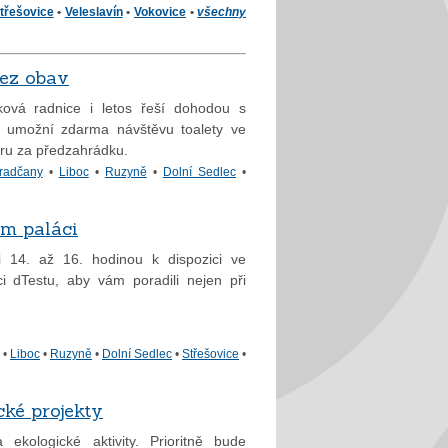
třešovice
•
Veleslavín
•
Vokovice
•
všechny
ez obav
ková radnice i letos řeší dohodou s
m umožní zdarma návštěvu toalety ve
ru za předzahrádku.
radčany
•
Liboc
•
Ruzyně
•
Dolní Sedlec
•
ém paláci
14. až 16. hodinou k dispozici ve
 dTestu, aby vám poradili nejen při
•
Liboc
•
Ruzyně
•
Dolní Sedlec
•
Střešovice
•
cké projekty
kologické aktivity. Prioritně bude