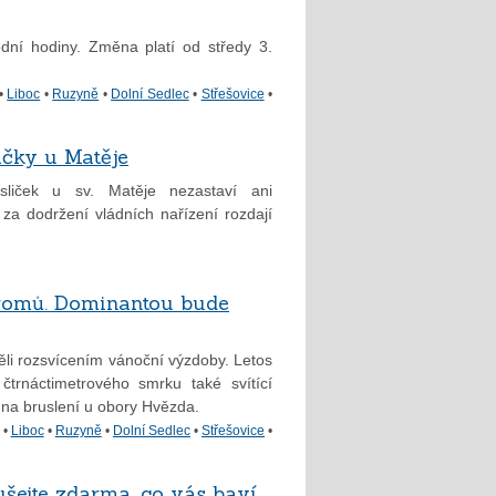
dní hodiny. Změna platí od středy 3.
•
Liboc
•
Ruzyně
•
Dolní Sedlec
•
Střešovice
•
ičky u Matěje
esliček u sv. Matěje nezastaví ani
za dodržení vládních nařízení rozdají
tromů. Dominantou bude
ěli rozsvícením vánoční výzdoby. Letos
trnáctimetrového smrku také svítící
 na bruslení u obory Hvězda.
•
Liboc
•
Ruzyně
•
Dolní Sedlec
•
Střešovice
•
ušejte zdarma, co vás baví