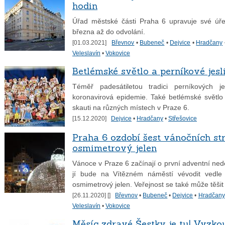
hodin
Úřad městské části Praha 6 upravuje své úře
března až do odvolání.
[01.03.2021]
Břevnov
•
Bubeneč
•
Dejvice
•
Hradčany
Veleslavín
•
Vokovice
Betlémské světlo a perníkové jesl
Téměř padesátiletou tradici perníkových j
koronavirová epidemie. Také betlémské světlo 
skauti na různých místech v Praze 6.
[15.12.2020]
Dejvice
•
Hradčany
•
Střešovice
Praha 6 ozdobí šest vánočních s
osmimetrový jelen
Vánoce v Praze 6 začínají o první adventní ned
jí bude na Vítězném náměstí vévodit vedle č
osmimetrový jelen. Veřejnost se také může těšit
[26.11.2020] [
]
Břevnov
•
Bubeneč
•
Dejvice
•
Hradčany
Veleslavín
•
Vokovice
Měsíc zdravé Šestky je tu! Vyzko