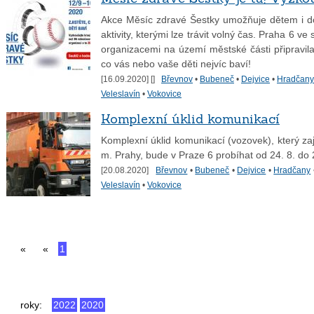
Akce Měsíc zdravé Šestky umožňuje dětem i d
aktivity, kterými lze trávit volný čas. Praha 6 v
organizacemi na území městské části připravila
co vás nebo vaše děti nejvíc baví!
[16.09.2020] [
]
Břevnov
•
Bubeneč
•
Dejvice
•
Hradčany
Veleslavín
•
Vokovice
Komplexní úklid komunikací
Komplexní úklid komunikací (vozovek), který za
m. Prahy, bude v Praze 6 probíhat od 24. 8. do 
[20.08.2020]
Břevnov
•
Bubeneč
•
Dejvice
•
Hradčany
Veleslavín
•
Vokovice
«
«
1
2
další »
»
roky:
2022
2020
2015