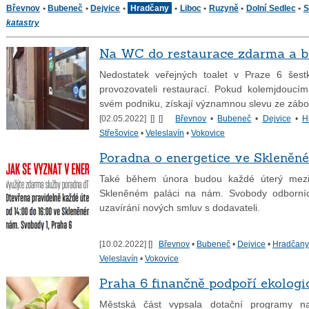
Břevnov
•
Bubeneč
•
Dejvice
•
Hradčany
•
Liboc
•
Ruzyně
•
Dolní Sedlec
•
S
katastry
Na WC do restaurace zdarma a b
Nedostatek veřejných toalet v Praze 6 šest
provozovateli restaurací. Pokud kolemjdoucí
svém podniku, získají významnou slevu ze zábo
[02.05.2022] [
] [
]
Břevnov
•
Bubeneč
•
Dejvice
•
H
Střešovice
•
Veleslavín
•
Vokovice
Poradna o energetice ve Skleněn
Také během února budou každé úterý mezi 
Skleněném paláci na nám. Svobody odborníci
uzavírání nových smluv s dodavateli.
[10.02.2022] [
]
Břevnov
•
Bubeneč
•
Dejvice
•
Hradčany
Veleslavín
•
Vokovice
Praha 6 finančně podpoří ekologi
Městská část vypsala dotační programy na e