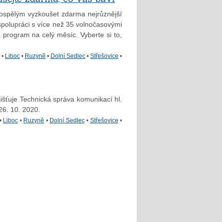
ospělým vyzkoušet zdarma nejrůznější
e spolupráci s více než 35 volnočasovými
 program na celý měsíc. Vyberte si to,
•
Liboc
•
Ruzyně
•
Dolní Sedlec
•
Střešovice
•
jišťuje Technická správa komunikací hl.
26. 10. 2020.
•
Liboc
•
Ruzyně
•
Dolní Sedlec
•
Střešovice
•