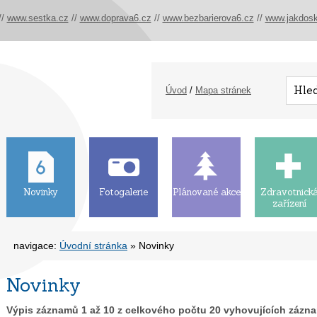
//
www.sestka.cz
//
www.doprava6.cz
//
www.bezbarierova6.cz
//
www.jakdosk
Úvod
/
Mapa stránek
Novinky
Fotogalerie
Plánované akce
Zdravotnick
zařízení
navigace:
Úvodní stránka
» Novinky
Novinky
Výpis záznamů
1
až
10
z celkového počtu
20
vyhovujících zázn