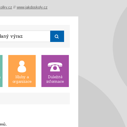
olky.cz
//
www.jakdoskoly.cz
á
Kluby a
Důležité
organizace
informace
amů.