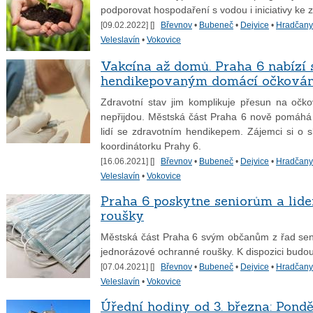
podporovat hospodaření s vodou i iniciativy ke 
[09.02.2022] [
]
Břevnov
•
Bubeneč
•
Dejvice
•
Hradčany
Veleslavín
•
Vokovice
Vakcína až domů. Praha 6 nabízí
hendikepovaným domácí očkován
Zdravotní stav jim komplikuje přesun na očko
nepřijdou. Městská část Praha 6 nově pomáhá
lidí se zdravotním hendikepem. Zájemci si o 
koordinátorku Prahy 6.
[16.06.2021] [
]
Břevnov
•
Bubeneč
•
Dejvice
•
Hradčany
Veleslavín
•
Vokovice
Praha 6 poskytne seniorům a lid
roušky
Městská část Praha 6 svým občanům z řad seniorů
jednorázové ochranné roušky. K dispozici budou 
[07.04.2021] [
]
Břevnov
•
Bubeneč
•
Dejvice
•
Hradčany
Veleslavín
•
Vokovice
Úřední hodiny od 3. března: Pondě