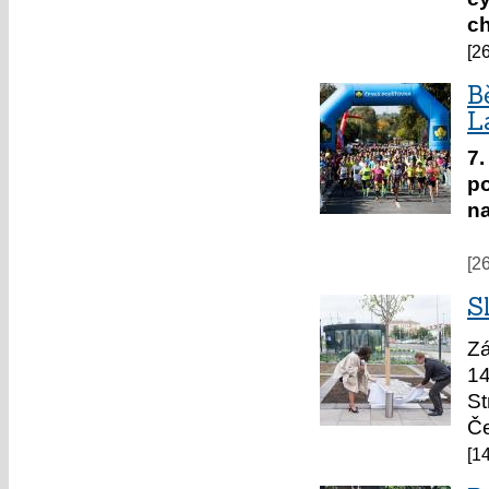
ch
[2
B
L
7
po
na
[2
S
Zá
14
St
Če
[1