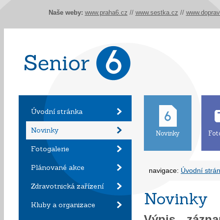
Naše weby:
www.praha6.cz
//
www.sestka.cz
//
www.doprav
Úvodní stránka
Novinky
Novinky
Fot
Fotogalerie
Plánované akce
navigace:
Úvodní strá
Zdravotnická zařízení
Novinky
Kluby a organizace
Výpis záz