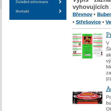
Důležité informace
vyhovujících
Kontakt
Břevnov
•
Bube
•
Střešovice
•
Ve
P
V 
Š
ak
vý
M
za
[0
A
Po
b
Ot