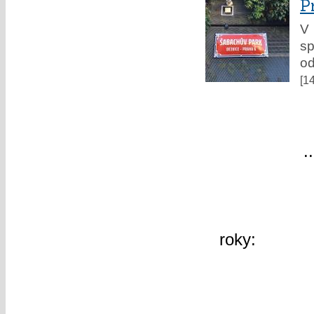
P
V 
sp
od
[1
«
«
1
..
60
další »
roky:
2026
2019
2018