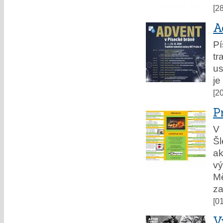
[2
A
P
tr
us
je
[2
P
V 
Š
ak
vý
M
za
[0
V