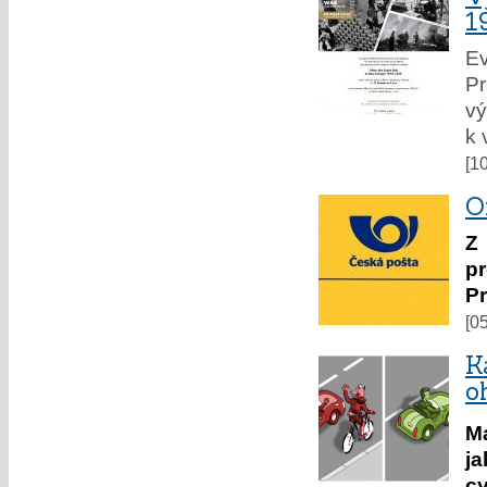
1
Ev
Pr
vý
k 
[1
O
Z
p
Pr
[0
K
o
Ma
ja
cy