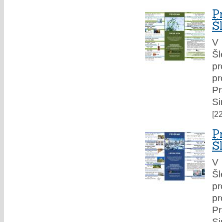
P
Š
V 
Šl
pr
pr
Pr
Si
[2
P
Š
V 
Šl
pr
pr
Pr
Si