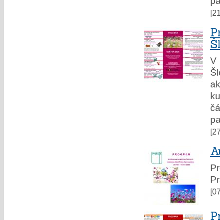
pa
[2
P
Š
V 
Š
ak
ku
čá
pa
[2
A
P
Pr
[0
P