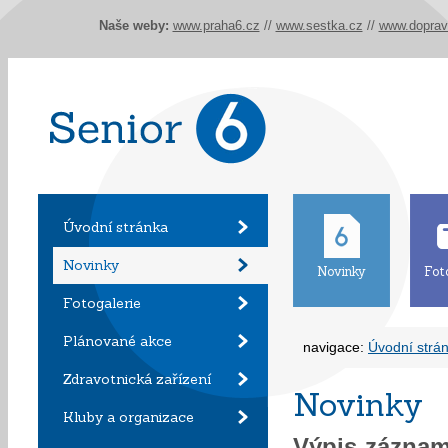
Naše weby:
www.praha6.cz
//
www.sestka.cz
//
www.doprav
Úvodní stránka
Novinky
Novinky
Fot
Fotogalerie
Plánované akce
navigace:
Úvodní strá
Zdravotnická zařízení
Novinky
Kluby a organizace
Výpis zázna