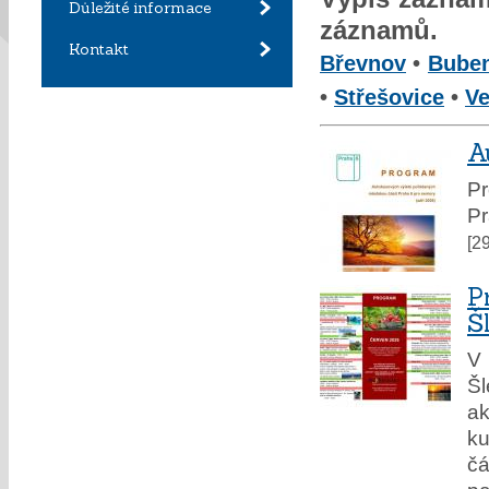
Důležité informace
záznamů.
Kontakt
Břevnov
•
Bube
•
Střešovice
•
Ve
A
P
Pr
[2
P
Š
V 
Š
ak
ku
čá