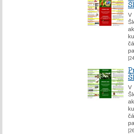
Š
V 
Š
ak
ku
čá
pa
[2
P
Š
V 
Š
ak
ku
čá
pa
[2