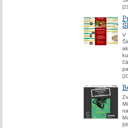
[2
P
Š
V 
Š
ak
ku
čá
pa
[2
B
Z
Mi
n
Ma
[0