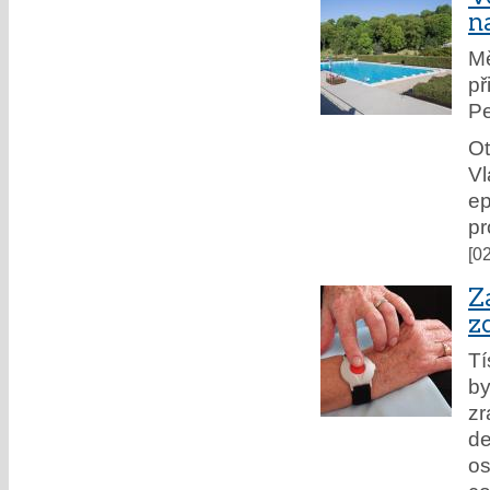
n
Mě
př
Pe
Ot
Vl
e
pr
[0
Z
z
Tí
by
zr
de
os