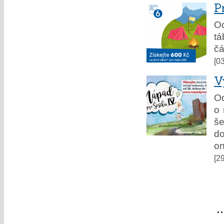
P
Od
tá
čá
[0
V
Od
o 
še
do
on
[2
«
«
1
..