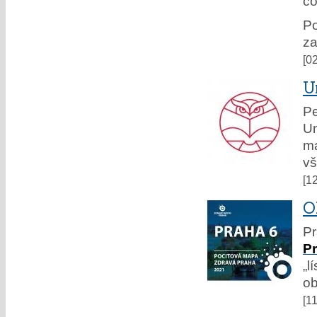
co
Po
za
[0
U
P
Un
ma
vš
[1
O
P
P
„l
ob
[1