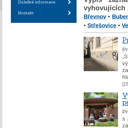
Důležité informace
vyhovujících
Kontakt
Břevnov
•
Bube
•
Střešovice
•
Ve
P
Pr
„S
vý
za
hl
[1
V
p
P
s 
zá