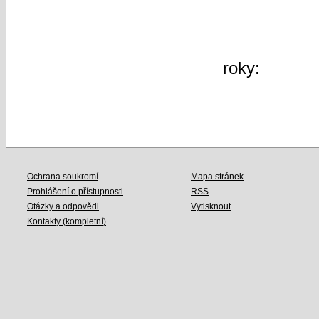
60
další »
roky:
2026
2019
2018
Ochrana soukromí
Mapa stránek
Prohlášení o přístupnosti
RSS
Otázky a odpovědi
Vytisknout
Kontakty (kompletní)