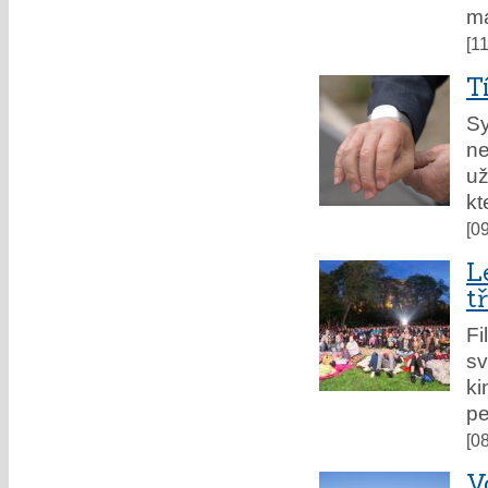
má
[1
T
Sy
ne
už
kt
[0
L
t
Fi
sv
k
pe
[0
V