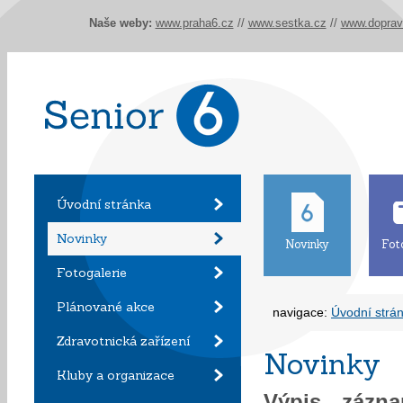
Naše weby:
www.praha6.cz
//
www.sestka.cz
//
www.doprav
Úvodní stránka
Novinky
Novinky
Fot
Fotogalerie
Plánované akce
navigace:
Úvodní strá
Zdravotnická zařízení
Novinky
Kluby a organizace
Výpis záz