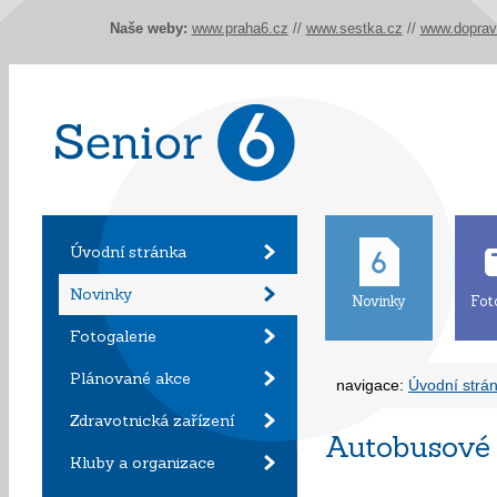
Naše weby:
www.praha6.cz
//
www.sestka.cz
//
www.doprav
Úvodní stránka
Novinky
Novinky
Fot
Fotogalerie
Plánované akce
navigace:
Úvodní strá
Zdravotnická zařízení
Autobusové 
Kluby a organizace