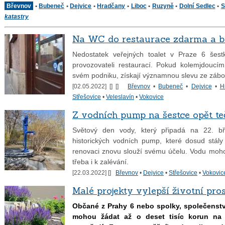
Břevnov
•
Bubeneč
•
Dejvice
•
Hradčany
•
Liboc
•
Ruzyně
•
Dolní Sedlec
•
S
katastry
Na WC do restaurace zdarma a b
Nedostatek veřejných toalet v Praze 6 šest
provozovateli restaurací. Pokud kolemjdoucí
svém podniku, získají významnou slevu ze zábo
[02.05.2022] [
] [
]
Břevnov
•
Bubeneč
•
Dejvice
•
H
Střešovice
•
Veleslavín
•
Vokovice
Z vodních pump na šestce opět t
Světový den vody, který připadá na 22. bře
historických vodních pump, které dosud stály
renovaci znovu slouží svému účelu. Vodu mohou
třeba i k zalévání.
[22.03.2022] [
]
Břevnov
•
Dejvice
•
Střešovice
•
Vokovic
Malé projekty vylepší životní pros
Občané z Prahy 6 nebo spolky, společenství
mohou žádat až o deset tisíc korun na d