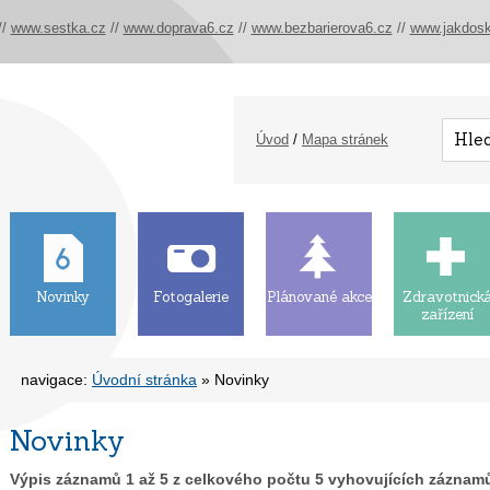
//
www.sestka.cz
//
www.doprava6.cz
//
www.bezbarierova6.cz
//
www.jakdosk
Úvod
/
Mapa stránek
Novinky
Fotogalerie
Plánované akce
Zdravotnick
zařízení
navigace:
Úvodní stránka
» Novinky
Novinky
Výpis záznamů
1
až
5
z celkového počtu
5
vyhovujících záznam