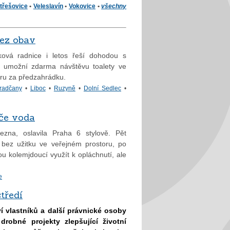
třešovice
•
Veleslavín
•
Vokovice
•
všechny
ez obav
ková radnice i letos řeší dohodou s
m umožní zdarma návštěvu toalety ve
ru za předzahrádku.
radčany
•
Liboc
•
Ruzyně
•
Dolní Sedlec
•
eče voda
zna, oslavila Praha 6 stylově. Pět
 bez užitku ve veřejném prostoru, po
 kolemjdoucí využít k opláchnutí, ale
e
tředí
 vlastníků a další právnické osoby
robné projekty zlepšující životní