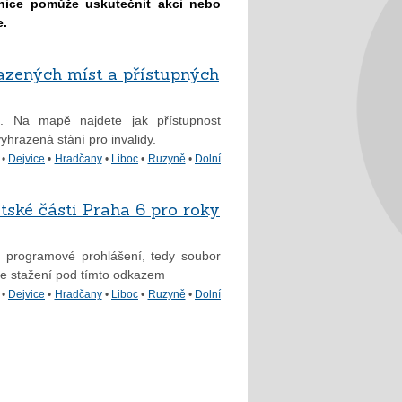
dnice pomůže uskutečnit akci nebo
e.
azených míst a přístupných
. Na mapě najdete jak přístupnost
yhrazená stání pro invalidy.
•
Dejvice
•
Hradčany
•
Liboc
•
Ruzyně
•
Dolní
ské části Praha 6 pro roky
a programové prohlášení, tedy soubor
e ke stažení pod tímto odkazem
•
Dejvice
•
Hradčany
•
Liboc
•
Ruzyně
•
Dolní