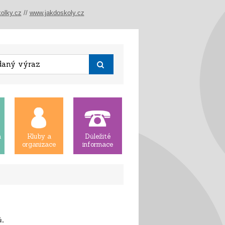
olky.cz
//
www.jakdoskoly.cz
á
Kluby a
Důležité
organizace
informace
ů.