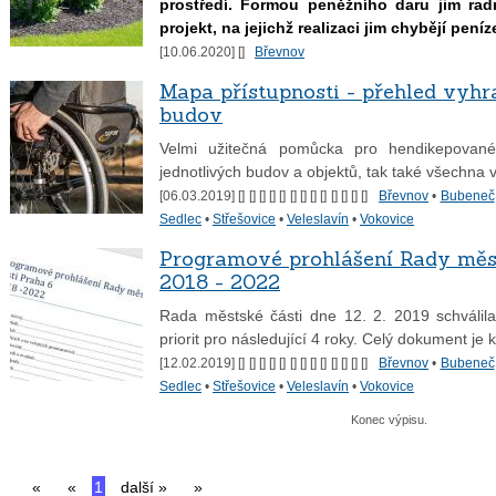
prostředí. Formou peněžního daru jim ra
projekt, na jejichž realizaci jim chybějí peníz
[10.06.2020] [
]
Břevnov
Mapa přístupnosti - přehled vyhr
budov
Velmi užitečná pomůcka pro hendikepované
jednotlivých budov a objektů, tak také všechna v
[06.03.2019] [
] [
] [
] [
] [
] [
] [
] [
] [
] [
] [
] [
] [
]
Břevnov
•
Bubeneč
Sedlec
•
Střešovice
•
Veleslavín
•
Vokovice
Programové prohlášení Rady měst
2018 - 2022
Rada městské části dne 12. 2. 2019 schválil
priorit pro následující 4 roky. Celý dokument j
[12.02.2019] [
] [
] [
] [
] [
] [
] [
] [
] [
] [
] [
] [
] [
]
Břevnov
•
Bubeneč
Sedlec
•
Střešovice
•
Veleslavín
•
Vokovice
Konec výpisu.
«
«
1
další »
»