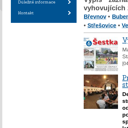
Důležité informace
vyhovujících
Kontakt
Břevnov
•
Bube
•
Střešovice
•
Ve
V
M
St
[0
P
s
De
st
od
p
s