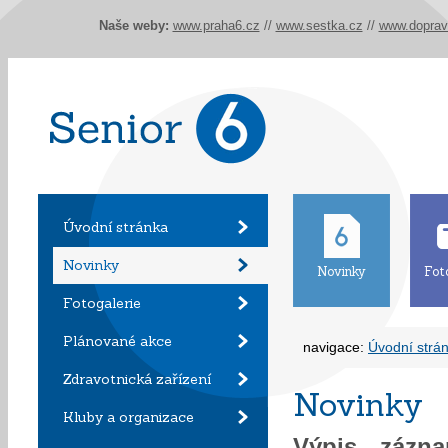
Naše weby:
www.praha6.cz
//
www.sestka.cz
//
www.doprav
Úvodní stránka
Novinky
Novinky
Fot
Fotogalerie
Plánované akce
navigace:
Úvodní strá
Zdravotnická zařízení
Novinky
Kluby a organizace
Výpis záz