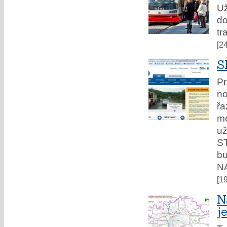
Už
do
tr
[2
S
Pr
no
řa
mo
u
S
b
N
[1
N
j