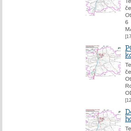
Te
če
Ot
6
M
[1
P
k
Te
če
Ot
R
O
[1
D
h
Te