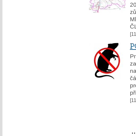
20
zů
M
Č
[1
P
P
za
na
čá
pr
př
[1
«
«
1
..