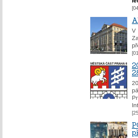
le
[0
A
V
Za
př
[0
2
2
20
p
Pr
In
[2
P
p