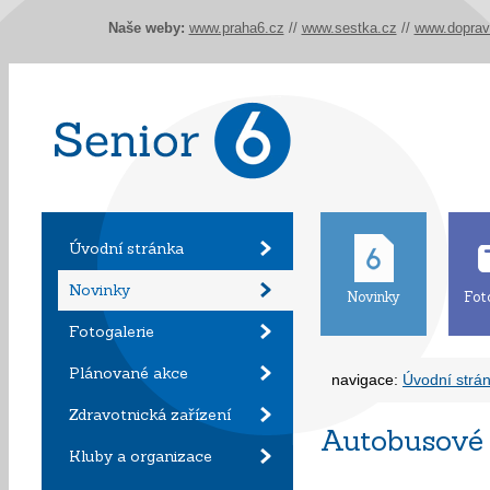
Naše weby:
www.praha6.cz
//
www.sestka.cz
//
www.doprav
Úvodní stránka
Novinky
Novinky
Fot
Fotogalerie
Plánované akce
navigace:
Úvodní strá
Zdravotnická zařízení
Autobusové 
Kluby a organizace