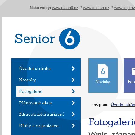
Naše weby:
www.praha6.cz
//
www.sestka.cz
//
www.doprav
Úvodní stránka
Novinky
Novinky
Fot
Fotogalerie
Plánované akce
navigace:
Úvodní strá
Zdravotnická zařízení
Fotogaleri
Kluby a organizace
Výpis zázn