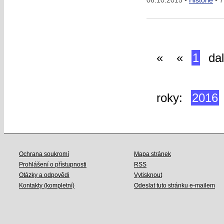
06.10.2015 •
Historie
• 7
«
«
1
dal
roky:
2016
Ochrana soukromí
Mapa stránek
Prohlášení o přístupnosti
RSS
Otázky a odpovědi
Vytisknout
Kontakty (kompletní)
Odeslat tuto stránku e-mailem