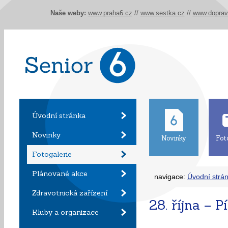
Naše weby:
www.praha6.cz
//
www.sestka.cz
//
www.doprav
Úvodní stránka
Novinky
Novinky
Fot
Fotogalerie
Plánované akce
navigace:
Úvodní strá
Zdravotnická zařízení
28. října – 
Kluby a organizace