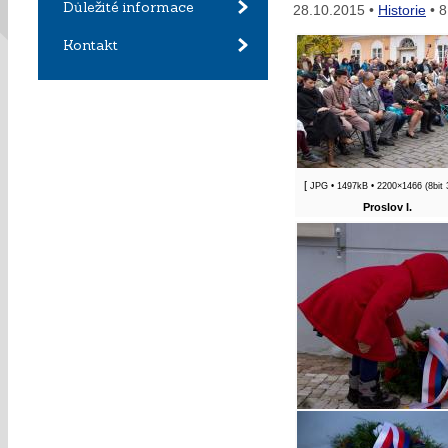
Důležité informace
28.10.2015 •
Historie
• 8
Kontakt
[
JPG
• 1497kB • 2200×1466 (8bit
Proslov I.
[
JPG
• 701kB • 1580×1582 (8bit 