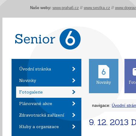
Naše weby:
www.praha6.cz
//
www.sestka.cz
//
www.doprav
Úvodní stránka
Novinky
Novinky
Fot
Fotogalerie
Plánované akce
navigace:
Úvodní strá
Zdravotnická zařízení
9. 12. 2013
Kluby a organizace