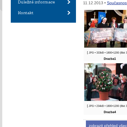
Důležité informace
11.12.2013 •
Současnos
Kontakt
[
JPG
• 333kB • 1800×1200 (8bit 
Drazba1
[
JPG
• 234kB • 1800×1200 (8bit 
Drazba4
zobrazit přehled všec