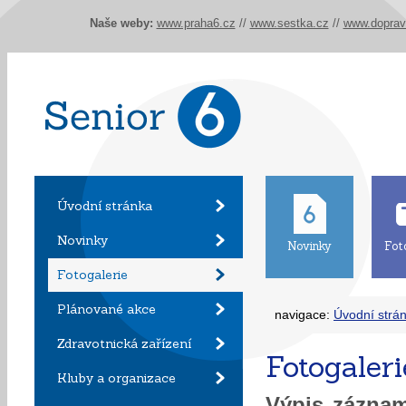
Naše weby:
www.praha6.cz
//
www.sestka.cz
//
www.doprav
Úvodní stránka
Novinky
Novinky
Fot
Fotogalerie
Plánované akce
navigace:
Úvodní strá
Zdravotnická zařízení
Fotogaleri
Kluby a organizace
Výpis zázn