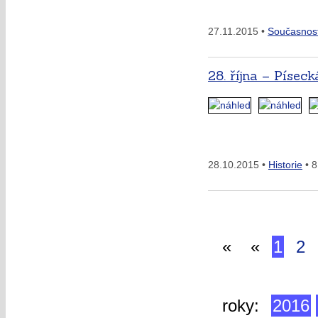
27.11.2015 •
Současnos
28. října – Písec
28.10.2015 •
Historie
• 8
«
«
1
2
roky:
2016