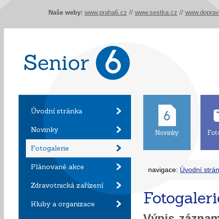
Naše weby:
www.praha6.cz
//
www.sestka.cz
//
www.doprav
Úvodní stránka
Novinky
Novinky
Fot
Fotogalerie
Plánované akce
navigace:
Úvodní strá
Zdravotnická zařízení
Fotogaleri
Kluby a organizace
Výpis zázna