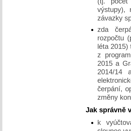
(tj. poče
výstupy),
závazky spl
zda čerpá
rozpočtu (
léta 2015)
z program
2015 a Gra
2014/14 
elektroni
čerpání, o
změny konz
Jak správně v
k vyúčtov
sloupec vy