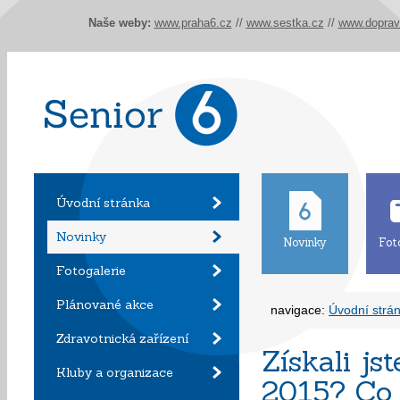
Naše weby:
www.praha6.cz
//
www.sestka.cz
//
www.doprav
Úvodní stránka
Novinky
Novinky
Fot
Fotogalerie
Plánované akce
navigace:
Úvodní strá
Zdravotnická zařízení
Získali js
Kluby a organizace
2015? Co 