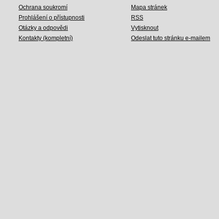
Ochrana soukromí
Mapa stránek
Prohlášení o přístupnosti
RSS
Otázky a odpovědi
Vytisknout
Kontakty (kompletní)
Odeslat tuto stránku e-mailem