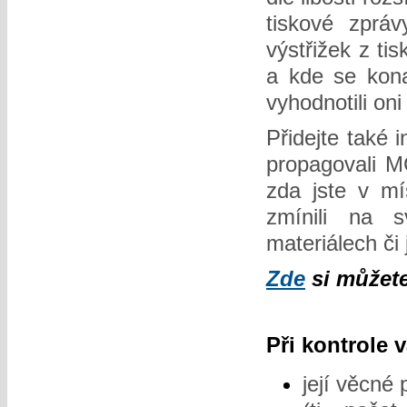
tiskové zprá
výstřižek z ti
a kde se konal
vyhodnotili oni
Přidejte také i
propagovali MČ
zda jste v mí
zmínili na 
materiálech či 
Zde
si můžete
Při kontrole 
její věcné 