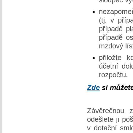
nezapomeňt
(tj. v pří
případě pl
případě os
mzdový lís
přiložte 
účetní dok
rozpočtu.
Zde
si můžete
Závěrečnou z
odešlete ji p
v dotační sml