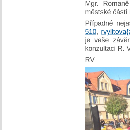
Mgr. Romaně 
městské části
Případné neja
510
,
rvylitova
je vaše závěr
konzultaci R. 
RV