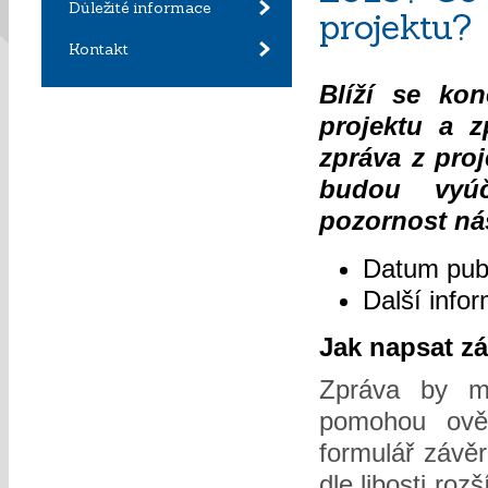
Důležité informace
projektu?
Kontakt
Blíží se ko
projektu a z
zpráva z proj
budou vyúč
pozornost ná
Datum pub
Další info
Jak napsat z
Zpráva by m
pomohou ově
formulář závěr
dle libosti roz