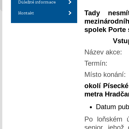
Důležité informace
Tady nesmít
Kontakt
mezinárodníh
spolek Porte 
Vstu
Název a
Term
Místo ko
okolí Písecké
metra Hradča
Datum pub
Po loňském ú
senior, jehož