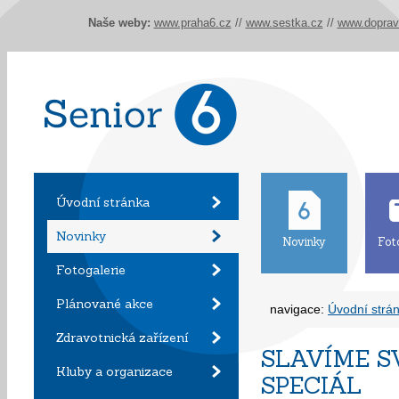
Naše weby:
www.praha6.cz
//
www.sestka.cz
//
www.doprav
Úvodní stránka
Novinky
Novinky
Fot
Fotogalerie
Plánované akce
navigace:
Úvodní strá
Zdravotnická zařízení
SLAVÍME S
Kluby a organizace
SPECIÁL