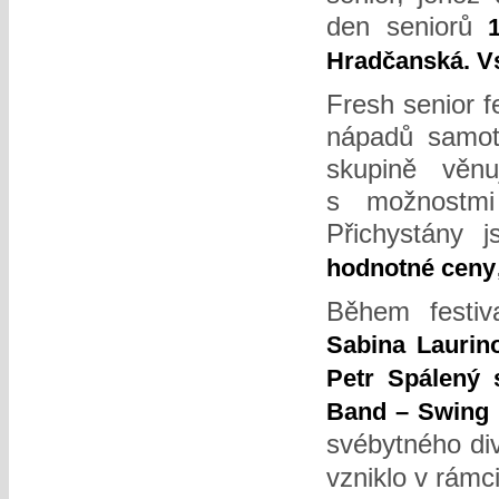
den seniorů
Hradčanská. Vs
Fresh senior f
nápadů samotn
skupině věn
s možnostmi
Přichystány j
hodnotné ceny
Během festiv
Sabina Laurin
Petr Spálený 
Band – Swing 
svébytného di
vzniklo v rámc