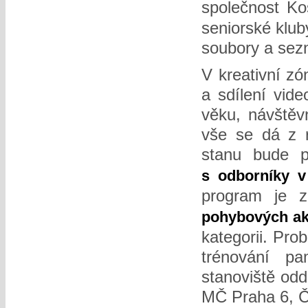
společnost Ko
seniorské klub
soubory a sezn
V kreativní zó
a sdílení vid
věku, návštěvn
vše se dá z r
stanu bude p
s odborníky v 
program je 
pohybových akt
kategorii. Pro
trénování pa
stanoviště odd
MČ Praha 6, Č