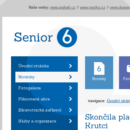
Naše weby:
www.praha6.cz
//
www.sestka.cz
//
www.doprav
Úvodní stránka
Novinky
Novinky
Fot
Fotogalerie
Plánované akce
navigace:
Úvodní strá
Zdravotnická zařízení
Skončila pla
Kluby a organizace
Krutci