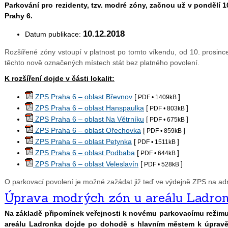
Parkování pro rezidenty, tzv. modré zóny, začnou už v pondělí 10
Prahy 6.
10.12.2018
Datum publikace:
Rozšířené zóny vstoupí v platnost po tomto víkendu, od 10. prosinc
těchto nově označených místech stát bez platného povolení.
K rozšíření dojde v části lokalit:
ZPS Praha 6 – oblast Břevnov
[
]
PDF
• 1409kB
ZPS Praha 6 – oblast Hanspaulka
[
]
PDF
• 803kB
ZPS Praha 6 – oblast Na Větrníku
[
]
PDF
• 675kB
ZPS Praha 6 – oblast Ořechovka
[
]
PDF
• 859kB
ZPS Praha 6 – oblast Petynka
[
]
PDF
• 1511kB
ZPS Praha 6 – oblast Podbaba
[
]
PDF
• 644kB
ZPS Praha 6 – oblast Veleslavín
[
]
PDF
• 528kB
O parkovací povolení je možné zažádat již teď ve výdejně ZPS na ad
Úprava modrých zón u areálu Ladro
Na základě připomínek veřejnosti k novému parkovacímu režim
areálu Ladronka dojde po dohodě s hlavním městem k úpravě