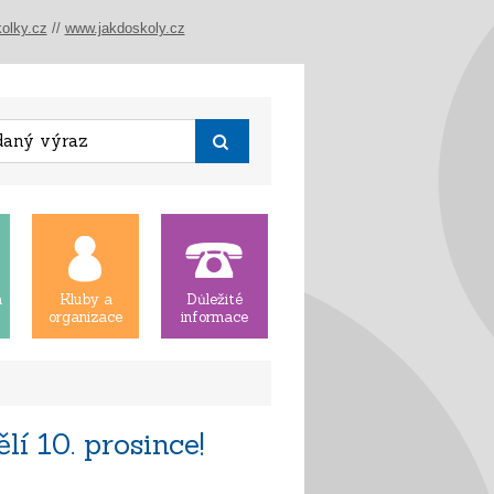
olky.cz
//
www.jakdoskoly.cz
á
Kluby a
Důležité
organizace
informace
í 10. prosince!