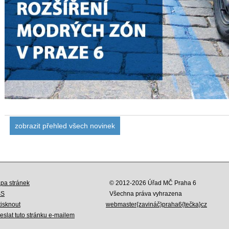
zobrazit přehled všech novinek
pa stránek
© 2012-2026 Úřad MČ Praha 6
SS
Všechna práva vyhrazena
tisknout
webmaster{zavináč}praha6{tečka}cz
eslat tuto stránku e-mailem