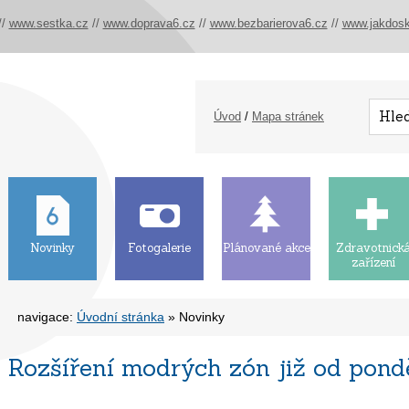
//
www.sestka.cz
//
www.doprava6.cz
//
www.bezbarierova6.cz
//
www.jakdosk
Úvod
/
Mapa stránek
Novinky
Fotogalerie
Plánované akce
Zdravotnick
zařízení
navigace:
Úvodní stránka
» Novinky
Rozšíření modrých zón již od ponděl