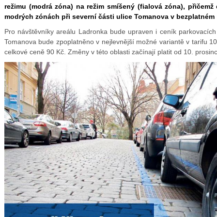
režimu (modrá zóna) na režim smíšený (fialová zóna), přičemž
modrých zónách při severní části ulice Tomanova v bezplatném 
Pro návštěvníky areálu Ladronka bude upraven i ceník parkovacích
Tomanova bude zpoplatněno v nejlevnější možné variantě v tarifu 10
celkové ceně 90 Kč. Změny v této oblasti začínají platit od 10. prosin