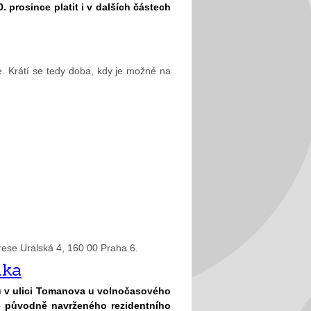
. prosince platit i v dalších částech
e. Krátí se tedy doba, kdy je možné na
rese Uralská 4, 160 00 Praha 6.
nka
u v ulici Tomanova u volnočasového
 původně navrženého rezidentního