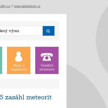
olky.cz
//
www.jakdoskoly.cz
á
Kluby a
Důležité
organizace
informace
6 zasáhl meteorit