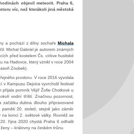
hodinách objevil meteorit. Praha 6,
toru víc, než kterákoli jiná městská
uny a pochází z dílny sochaře
Michala
jčil. Michal Gabriel je autorem známých
cích před kostelem Čs. církve husitské
u na Hadovce, který vznikl v roce 2004
 Jasoň Zoubek).
ejného prostoru. V roce 2016 vyvolala
í v Kampusu Dejvice vyvrcholil festival
 přijala pomník Vějíř Žofie Chotkové u
kolí vodní tříští. Značnou pozornost,
na začátku dubna dlouho připravované
aměti 20. století, stejně jako záměr
 na konci 2. světové války. Rovněž se
20. října 2020 chystá Praha 6 odhalit
ženy – královny na českém trůnu.