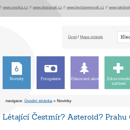
//
www.sestka.cz
//
www.doprava6.cz
//
www.bezbarierova6.cz
//
www.jakdosk
Úvod
/
Mapa stránek
Novinky
Fotogalerie
Plánované akce
Zdravotnick
zařízení
navigace:
Úvodní stránka
» Novinky
Létající Čestmír? Asteroid? Prahu 