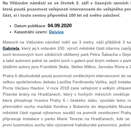
Na Vítězném náměstí se ve čtvrtek 3. září v časných ranních 
která poutá pozornost veřejnosti intervencemi do veřejného pros
část, si i touto cestou připomíná 100 let od svého založení.
04.09.2020
Datum publikace:
Katastrální území:
Dejvice
Meteorit na Vítězném náměstí měří asi 3 metry, váží přibližně 3 t
Gabriela
, který jej k oslavám 100. výročí městské části zdarma zapů
soch bronzových koní zdobících oblíbený park Petra Šabacha v Dejvi
a také autorem jedné ze sedmi soch v galerii pod širým nebem v park
(dalšími autory jsou František Skála, Stefan Milkov, Jaroslav Róna a
Praha 6 dlouhodobě poutá pozornost uměleckými intervencemi do veř
velkou společenskou debatu Lavička Ferdinanda Vaňka, jejíž instalac
Pocta Václavu Havlovi. V roce 2018 zase veřejnost s velkým ohlasem
Písecké brány na Hradčanech, který v horkých měsících osvěžuje o
která přesahuje hranice Prahy 6 i českého státu, vyvolalo letos 
přemístění sochy maršála Koněva z Bubenče do depozitáře Muzea p
městské části vypsat výtvarnou soutěž na pomník osvobození Prahy
připravuje instalace v parku Marie Terezie na Hradčanech, kde se 
první tuzemskou sochu této významné habsburské panovnice, jediné 