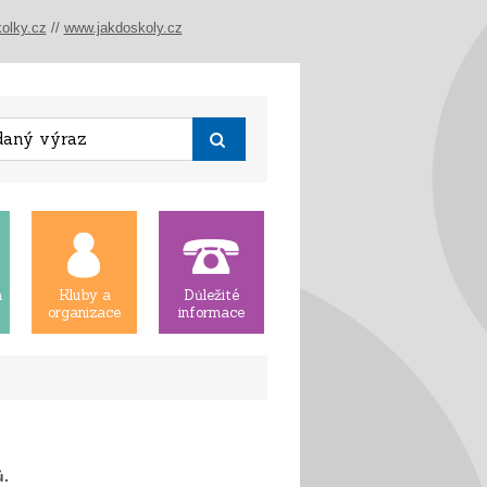
olky.cz
//
www.jakdoskoly.cz
á
Kluby a
Důležité
organizace
informace
ů.