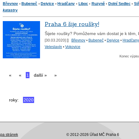
Břevnov
•
Bubeneč
•
Dejvice
•
Hradčany
•
Liboc
•
Ruzyně
•
Dolní Sedlec
•
St
katastry
Praha 6 šije roušky!
Šijete roušky? Pomůžeme vám dostat je k těm, k
[30.03.2020] [
]
Břevnov
•
Bubeneč
•
Dejvice
•
Hradčany
Veleslavín
•
Vokovice
Konec výpis
«
«
1
další »
»
roky:
2020
pa stránek
© 2012-2026 Úřad MČ Praha 6