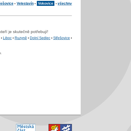
řešovice
•
Veleslavín
•
Vokovice
•
všechny
teří je skutečně potřebují!
•
Liboc
•
Ruzyně
•
Dolní Sedlec
•
Střešovice
•
u.