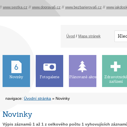
//
www.sestka.cz
//
www.doprava6.cz
//
www.bezbarierova6.cz
//
www.jakdosk
Úvod
/
Mapa stránek
Novinky
Fotogalerie
Plánované akce
Zdravotnick
zařízení
navigace:
Úvodní stránka
» Novinky
Novinky
Výpis záznamů
1
až
1
z celkového počtu
1
vyhovujících záznam