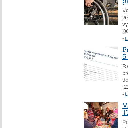
p
Ve
ja
vy
[0
•
L
P
6
Ra
pr
do
[1
•
L
V
T
Pr