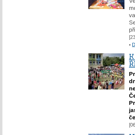
Ve
mo
v
Se
př
[2
•
D
K
Ř
Pr
dn
n
Č
P
j
č
[0