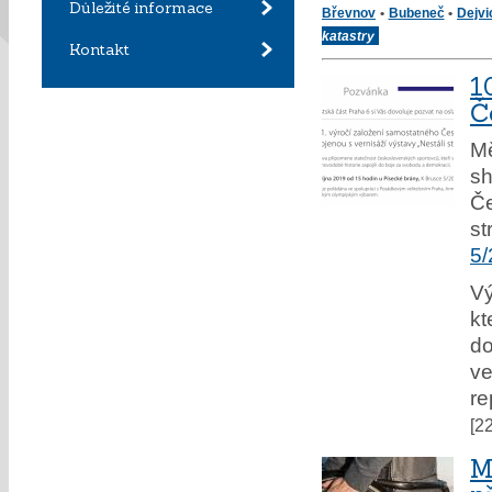
Důležité informace
Břevnov
•
Bubeneč
•
Dejvi
katastry
Kontakt
1
Č
Mě
s
Č
st
5/
Vý
kt
d
ve
re
[2
M