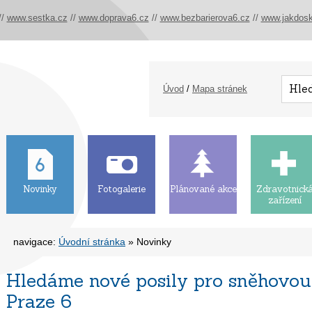
//
www.sestka.cz
//
www.doprava6.cz
//
www.bezbarierova6.cz
//
www.jakdosk
Úvod
/
Mapa stránek
Novinky
Fotogalerie
Plánované akce
Zdravotnick
zařízení
navigace:
Úvodní stránka
» Novinky
Hledáme nové posily pro sněhovou
Praze 6