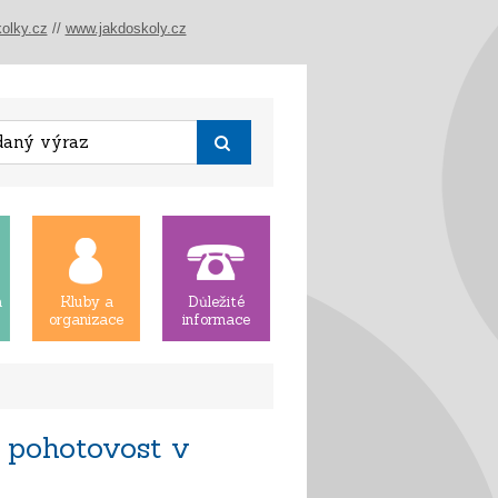
olky.cz
//
www.jakdoskoly.cz
á
Kluby a
Důležité
organizace
informace
 pohotovost v