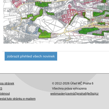
zobrazit přehled všech novinek
pa stránek
© 2012-2026 Úřad MČ Praha 6
SS
Všechna práva vyhrazena
tisknout
webmaster{zavináč}praha6{tečka}cz
eslat tuto stránku e-mailem