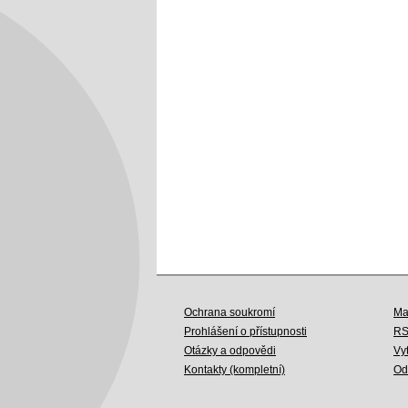
Ochrana soukromí
Ma
Prohlášení o přístupnosti
R
Otázky a odpovědi
Vy
Kontakty (kompletní)
Od