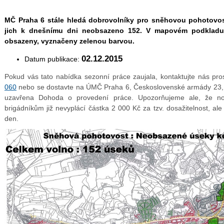
MČ Praha 6 stále hledá dobrovolníky pro sněhovou pohotovos
jich k dnešnímu dni neobsazeno 152. V mapovém podkladu 
obsazeny, vyznačeny zelenou barvou.
02.12.2015
Datum publikace:
Pokud vás tato nabídka sezonní práce zaujala, kontaktujte nás pro
060
nebo se dostavte na ÚMČ Praha 6, Československé armády 23, 
uzavřena Dohoda o provedení práce. Upozorňujeme ale, že no
brigádníkům již nevyplácí částka 2 000 Kč za tzv. dosažitelnost, a
den.