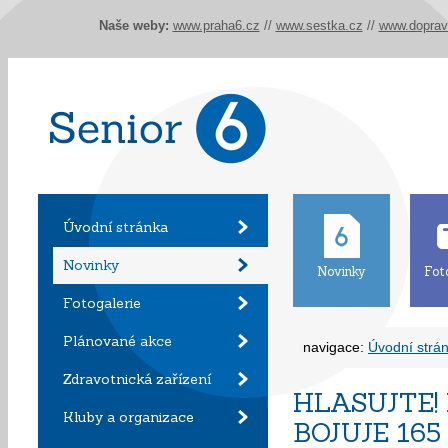
Naše weby:
www.praha6.cz
//
www.sestka.cz
//
www.doprav
Úvodní stránka
Novinky
Novinky
Fot
Fotogalerie
Plánované akce
navigace:
Úvodní strá
Zdravotnická zařízení
HLASUJTE!
Kluby a organizace
BOJUJE 165