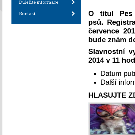
Důležité informace
O titul Pes
Kontakt
psů. Regist
července 20
bude znám do
Slavnostní v
2014 v 11 hod
Datum pub
Další info
HLASUJTE Z