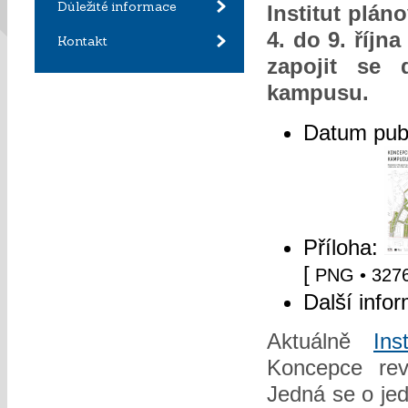
Důležité informace
Institut plán
4. do 9. říjn
Kontakt
zapojit se 
kampusu.
Datum pub
Příloha:
[
PNG
• 3276
Další info
Aktuálně
Ins
Koncepce rev
Jedná se o je