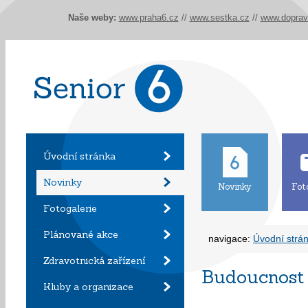
Naše weby:
www.praha6.cz
//
www.sestka.cz
//
www.doprav
Úvodní stránka
Novinky
Novinky
Fot
Fotogalerie
Plánované akce
navigace:
Úvodní strá
Zdravotnická zařízení
Budoucnost 
Kluby a organizace