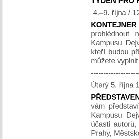
TÝDEN PRO
4.–9. října / 1
KONTEJNE
prohlédnout n
Kampusu Dejvi
kteří budou př
můžete vyplnit
-------------------
Úterý 5. října 
PŘEDSTAVEN
vám představí
Kampusu Dejv
účasti autorů,
Prahy, Městské