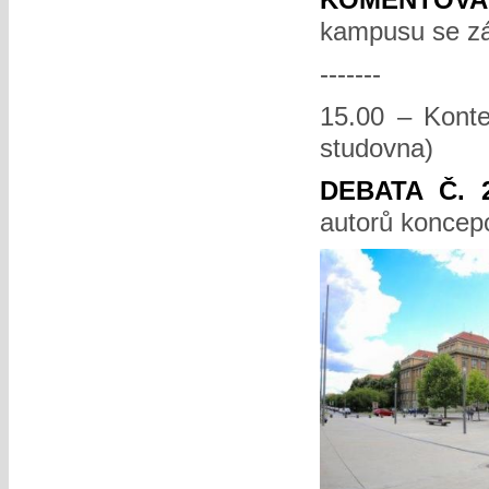
kampusu se zá
-------
15.00 – Konte
studovna)
DEBATA Č. 
autorů koncepc