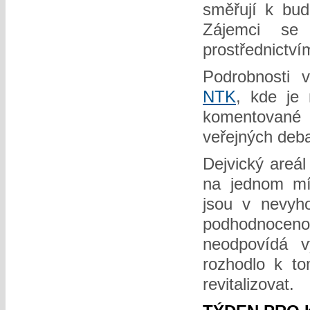
směřují k budo
Zájemci se
prostřednictví
Podrobnosti v
NTK
, kde je
komentované
veřejných deba
Dejvický areál
na jednom m
jsou v nevyho
podhodnocen
neodpovídá 
rozhodlo k to
revitalizovat.