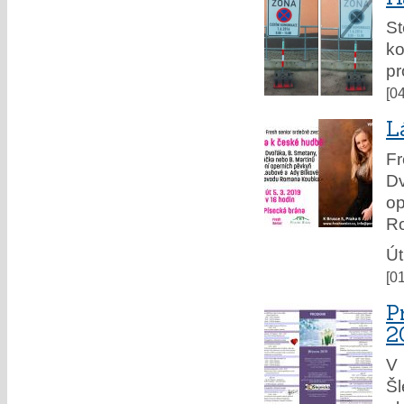
St
ko
pr
[0
L
F
Dv
op
Ro
Út
[0
P
2
V 
Š