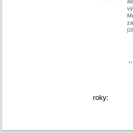
ak
vý
M
za
[2
«
«
1
..
60
další »
roky:
2026
2019
2018