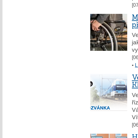
[0
M
p
Ve
ja
vy
[0
•
L
V
K
V
ří
Vá
Ví
[0
H