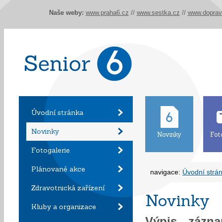
Naše weby:
www.praha6.cz
//
www.sestka.cz
//
www.doprav
Úvodní stránka
Novinky
Novinky
Fot
Fotogalerie
Plánované akce
navigace:
Úvodní strá
Zdravotnická zařízení
Novinky
Kluby a organizace
Výpis záz