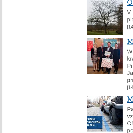
O
V
pl
[1
M
We
kr
Pr
J
pr
[1
M
Pa
vz
Oř
po