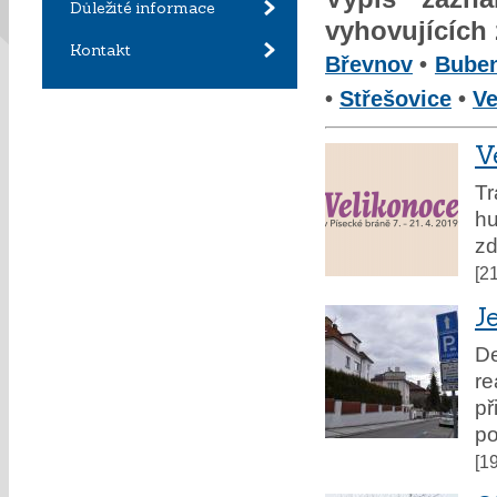
Důležité informace
vyhovujících
Kontakt
Břevnov
•
Bube
•
Střešovice
•
Ve
V
Tr
hu
zd
[2
J
De
re
př
po
[1