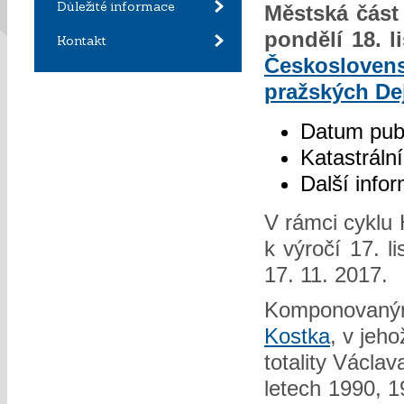
Důležité informace
Městská část
pondělí 18. 
Kontakt
Českoslove
pražských De
Datum pub
Katastráln
Další info
V rámci cyklu 
k výročí 17. l
17. 11. 2017.
Komponovaným
Kostka
, v jeh
totality Václav
letech 1990, 