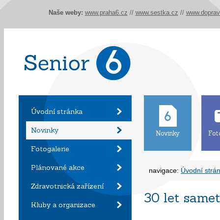
Naše weby:
www.praha6.cz
//
www.sestka.cz
//
www.doprav
Úvodní stránka
Novinky
Novinky
Fot
Fotogalerie
Plánované akce
navigace:
Úvodní strá
Zdravotnická zařízení
30 let same
Kluby a organizace