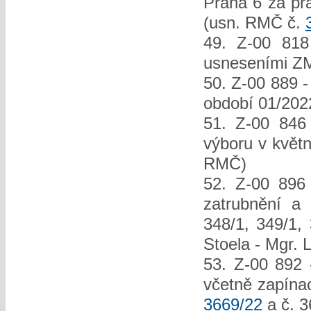
Praha 6 za pr
(usn. RMČ č.
49. Z-00 818
usneseními ZM
50. Z-00 889 -
období 01/202
51. Z-00 846 
výboru v květn
RMČ)
52. Z-00 896 
zatrubnění a
348/1, 349/1,
Stoela - Mgr.
53. Z-00 892 
včetně zapínac
3669/22
a č. 3