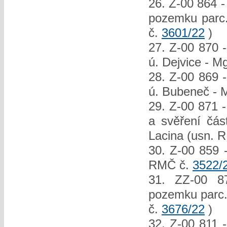
26. Z-00 864 -
pozemku parc.
č.
3601/22
)
27. Z-00 870 -
ú. Dejvice - M
28. Z-00 869 -
ú. Bubeneč - 
29. Z-00 871 -
a svěření čás
Lacina (usn. 
30. Z-00 859 
RMČ č.
3522/
31. ZZ-00 8
pozemku parc. 
č.
3676/22
)
32. Z-00 811 