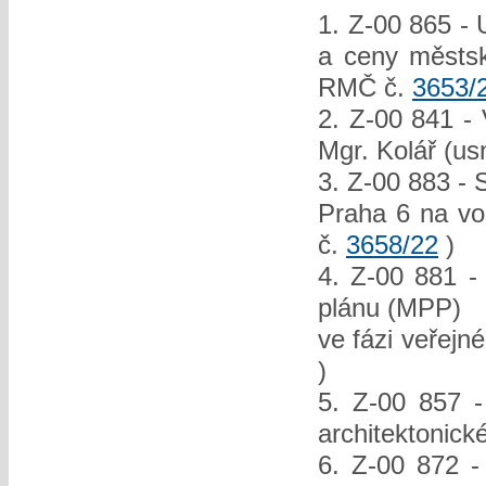
1. Z-00 865 - 
a ceny městsk
RMČ č.
3653/
2. Z-00 841 -
Mgr. Kolář (u
3. Z-00 883 - 
Praha 6 na vo
č.
3658/22
)
4. Z-00 881 -
plánu (MPP)
ve fázi veřejn
)
5. Z-00 857 -
architektonick
6. Z-00 872 -