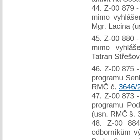
44. Z-00 879 -
mimo vyhlášen
Mgr. Lacina (
45. Z-00 880 -
mimo vyhláše
Tatran Střešov
46. Z-00 875 -
programu Senio
RMČ č.
3646/
47. Z-00 873 -
programu Podp
(usn. RMČ š. 
48. Z-00 884
odborníkům v