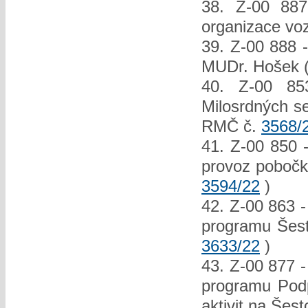
38. Z-00 887 
organizace vo
39. Z-00 888 -
MUDr. Hošek 
40. Z-00 853
Milosrdných s
RMČ č.
3568/
41. Z-00 850 
provoz pobočk
3594/22
)
42. Z-00 863 -
programu Šestk
3633/22
)
43. Z-00 877 -
programu Podp
aktivit na Šes