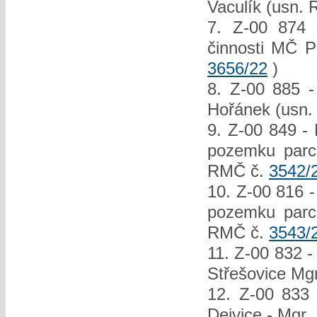
Vaculík (usn.
7. Z-00 874 
činnosti MČ P
3656/22
)
8. Z-00 885 -
Hořánek (usn
9. Z-00 849 -
pozemku parc.
RMČ č.
3542/
10. Z-00 816 -
pozemku parc.
RMČ č.
3543/
11. Z-00 832 -
Střešovice Mg
12. Z-00 833 
Dejvice - Mgr.