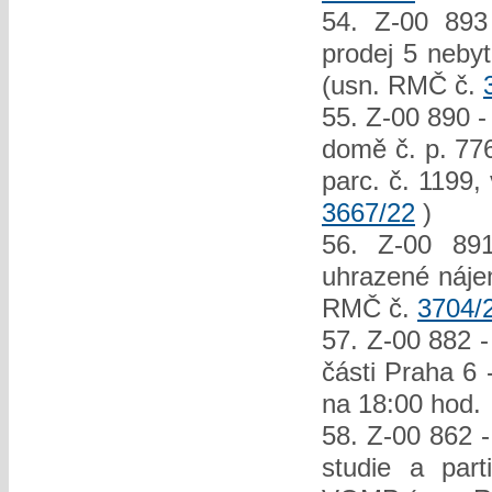
54. Z-00 893
prodej 5 nebyt
(usn. RMČ č.
55. Z-00 890 -
domě č. p. 77
parc. č. 1199,
3667/22
)
56. Z-00 891
uhrazené nájem
RMČ č.
3704/
57. Z-00 882 
části Praha 6
na 18:00 hod.
58. Z-00 862 -
studie a part