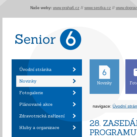
Naše weby:
www.praha6.cz
//
www.sestka.cz
//
www.doprav
Úvodní stránka
Novinky
Novinky
Fot
Fotogalerie
Plánované akce
navigace:
Úvodní strá
Zdravotnická zařízení
28. ZASED
Kluby a organizace
PROGRAMU