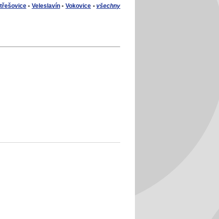
třešovice
•
Veleslavín
•
Vokovice
•
všechny