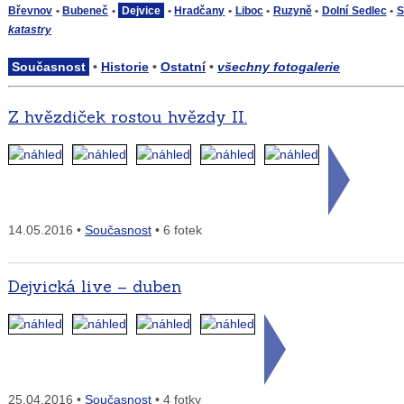
Břevnov
•
Bubeneč
•
Dejvice
•
Hradčany
•
Liboc
•
Ruzyně
•
Dolní Sedlec
•
S
katastry
Současnost
•
Historie
•
Ostatní
•
všechny fotogalerie
Z hvězdiček rostou hvězdy II.
14.05.2016 •
Současnost
• 6 fotek
Dejvická live – duben
25.04.2016 •
Současnost
• 4 fotky