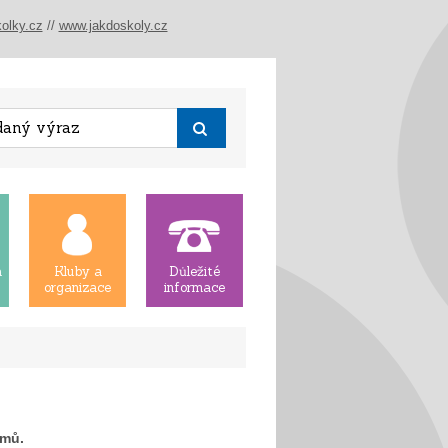
olky.cz
//
www.jakdoskoly.cz
á
Kluby a
Důležité
organizace
informace
amů.