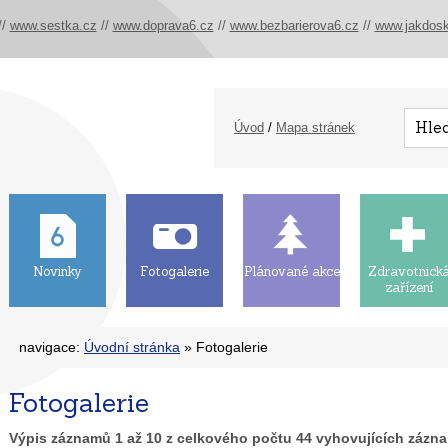
//
www.sestka.cz
//
www.doprava6.cz
//
www.bezbarierova6.cz
//
www.jakdosk
Úvod
/
Mapa stránek
Novinky
Fotogalerie
Plánované akce
Zdravotnick
zařízení
navigace:
Úvodní stránka
» Fotogalerie
Fotogalerie
Výpis záznamů
1
až
10
z celkového počtu
44
vyhovujících zázn