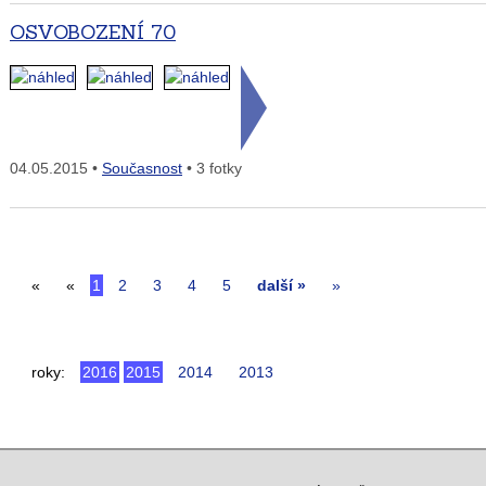
OSVOBOZENÍ 70
04.05.2015 •
Současnost
• 3 fotky
«
«
1
2
3
4
5
další »
»
roky:
2016
2015
2014
2013