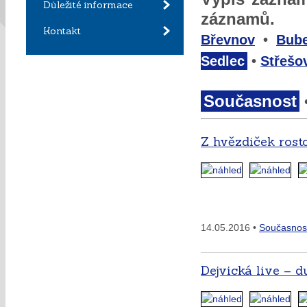
Důležité informace
záznamů.
Kontakt
Břevnov
•
Bub
Sedlec
•
Střešo
Současnost
Z hvězdiček rost
14.05.2016 •
Současnos
Dejvická live – 