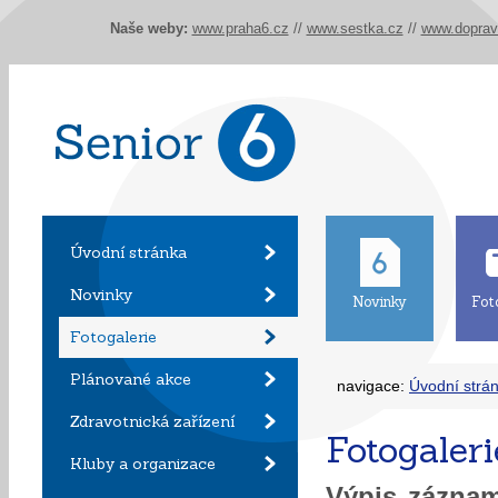
Naše weby:
www.praha6.cz
//
www.sestka.cz
//
www.doprav
Úvodní stránka
Novinky
Novinky
Fot
Fotogalerie
Plánované akce
navigace:
Úvodní strá
Zdravotnická zařízení
Fotogaleri
Kluby a organizace
Výpis zázn