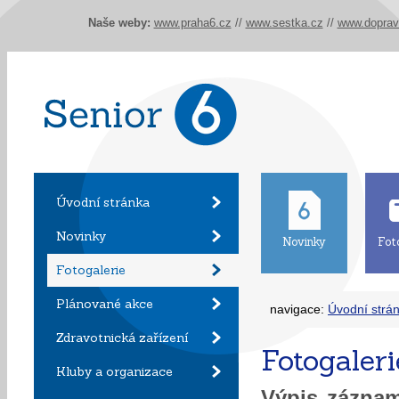
Naše weby:
www.praha6.cz
//
www.sestka.cz
//
www.doprav
Úvodní stránka
Novinky
Novinky
Fot
Fotogalerie
Plánované akce
navigace:
Úvodní strá
Zdravotnická zařízení
Fotogaleri
Kluby a organizace
Výpis zázn