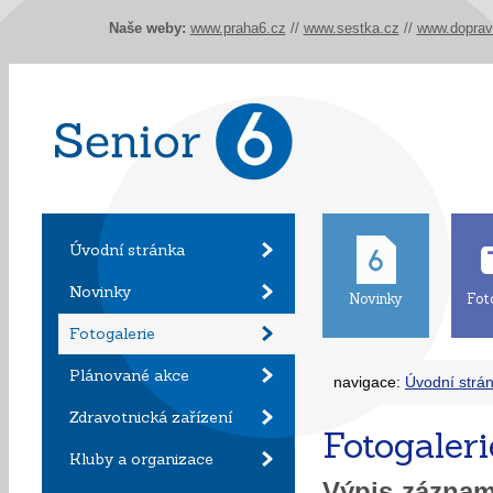
Naše weby:
www.praha6.cz
//
www.sestka.cz
//
www.doprav
Úvodní stránka
Novinky
Novinky
Fot
Fotogalerie
Plánované akce
navigace:
Úvodní strá
Zdravotnická zařízení
Fotogaleri
Kluby a organizace
Výpis zázna