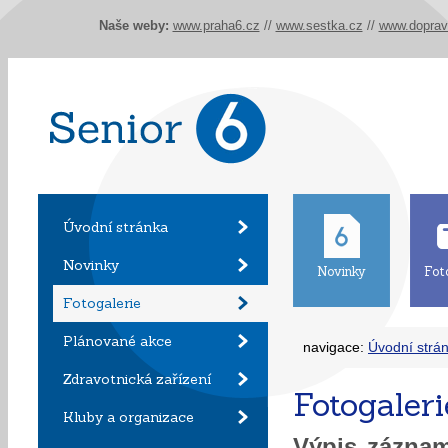
Naše weby:
www.praha6.cz
//
www.sestka.cz
//
www.doprav
Úvodní stránka
Novinky
Novinky
Fot
Fotogalerie
Plánované akce
navigace:
Úvodní strá
Zdravotnická zařízení
Fotogaleri
Kluby a organizace
Výpis zázn