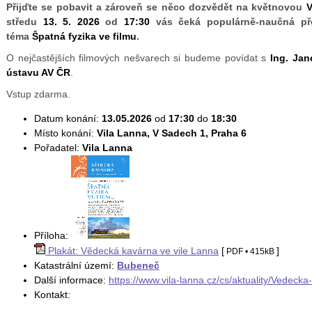
Přijďte se pobavit a zároveň se něco dozvědět na květnovou
V
středu
13. 5. 2026
od
17:30
vás čeká populárně-naučná pře
téma
Špatná fyzika ve filmu
.
O nejčastějších filmových nešvarech si budeme povídat s
Ing. Ja
ústavu AV ČR
.
Vstup zdarma.
Datum konání:
13.05.2026
od
17:30
do
18:30
Místo konání:
Vila Lanna, V Sadech 1, Praha 6
Pořadatel:
Vila Lanna
Příloha:
Plakát: Vědecká kavárna ve vile Lanna
[
]
PDF
• 415kB
Katastrální území:
Bubeneč
Další informace:
https://www.vila-lanna.cz/cs/aktuality/Vedecka
Kontakt: