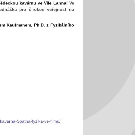
ědeckou kavárnu ve Vile Lanna
! Ve
dnáška pro širokou veřejnost na
nem Kaufmanem, Ph.D.
z
Fyzikálního
-kavarna-Spatna-fyzika-ve-filmu/