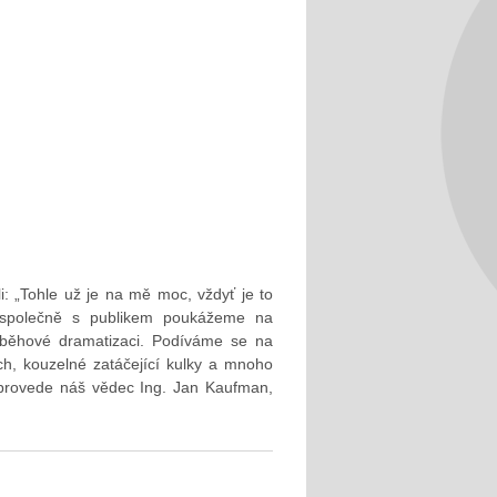
li: „Tohle už je na mě moc, vždyť je to
ou společně s publikem poukážeme na
říběhové dramatizaci. Podíváme se na
ch, kouzelné zatáčející kulky a mnoho
 provede náš vědec Ing. Jan Kaufman,