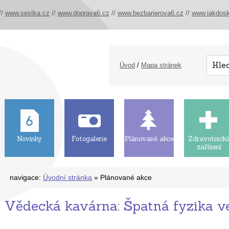
//
www.sestka.cz
//
www.doprava6.cz
//
www.bezbarierova6.cz
//
www.jakdosk
Úvod
/
Mapa stránek
Novinky
Fotogalerie
Plánované akce
Zdravotnick
zařízení
navigace:
Úvodní stránka
» Plánované akce
Vědecká kavárna: Špatná fyzika v