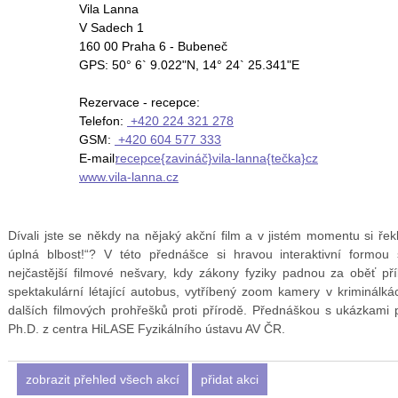
Vila Lanna
V Sadech 1
160 00 Praha 6 - Bubeneč
GPS: 50° 6` 9.022"N, 14° 24` 25.341"E
Rezervace - recepce:
Telefon:
+420 224 321 278
GSM:
+420 604 577 333
E-mail:
recepce{zavináč}vila-lanna{tečka}cz
www.vila-lanna.cz
Dívali jste se někdy na nějaký akční film a v jistém momentu si řek
úplná blbost!“? V této přednášce si hravou interaktivní form
nejčastější filmové nešvary, kdy zákony fyziky padnou za oběť p
spektakulární létající autobus, vytříbený zoom kamery v kriminálká
dalších filmových prohřešků proti přírodě. Přednáškou s ukázkami
Ph.D. z centra HiLASE Fyzikálního ústavu AV ČR.
zobrazit přehled všech akcí
přidat akci