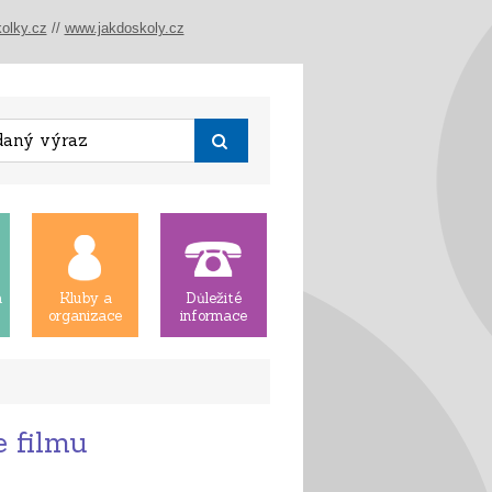
olky.cz
//
www.jakdoskoly.cz
á
Kluby a
Důležité
organizace
informace
e filmu