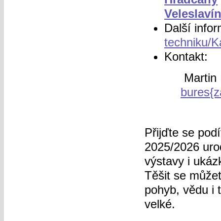
Veleslaví
Další info
techniku/K
Kontakt:
Martin
bures{z
Přijďte se pod
2025/2026 urod
výstavy i ukáz
Těšit se můžet
pohyb, vědu i 
velké.