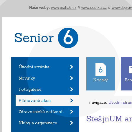
Naše weby:
www.praha6.cz
//
www.sestka.cz
//
www.doprav
Úvodní stránka
Novinky
Novinky
Fot
Fotogalerie
Plánované akce
navigace:
Úvodní strá
Zdravotnická zařízení
StešjnUM an
Kluby a organizace