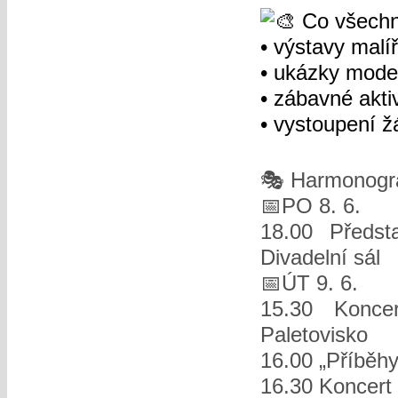
Co všechn
• výstavy malí
• ukázky mode
• zábavné akti
• vystoupení ž
🎭 Harmonogr
📅PO 8. 6.
18.00 Předst
Divadelní sál
📅ÚT 9. 6.
15.30 Konce
Paletovisko
16.00 „Příběhy
16.30 Koncert 