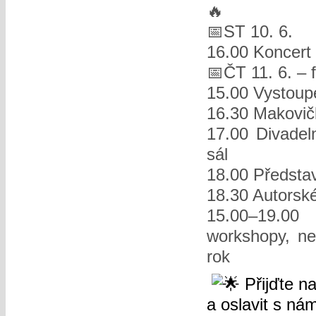
🔥
📅ST 10. 6.
16.00 Koncert 
📅ČT 11. 6. – f
15.00 Vystoupe
16.30 Makovičk
17.00 Divadel
sál
18.00 Představe
18.30 Autorské
15.00–19.00
workshopy, ne
rok
Přijďte na
a oslavit s nám