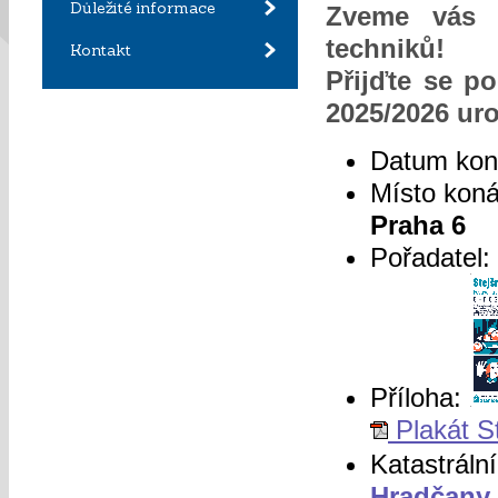
Důležité informace
Zveme vás n
techniků!
Kontakt
Přijďte se p
2025/2026 ur
Datum kon
Místo kon
Praha 6
Pořadatel:
Příloha:
Plakát S
Katastráln
Hradčany