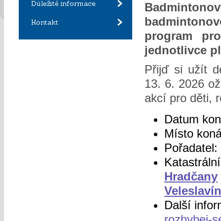
Důležité informace
Badmintonov
badmintonové
Kontakt
program pro
jednotlivce p
Přijď si užít
13. 6. 2026 ož
akcí pro děti, 
Datum kon
Místo kon
Pořadatel:
Katastráln
Hradčany
Veleslaví
Další info
rozhybej-s