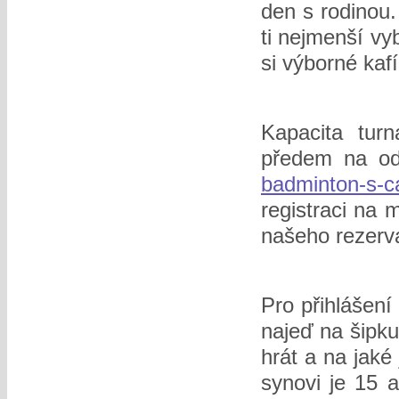
den s rodinou.
ti nejmenší vy
si výborné kafí
Kapacita turn
předem na o
badminton-s-c
registraci na m
našeho rezerva
Pro přihlášení
najeď na šipk
hrát a na jaké
synovi je 15 