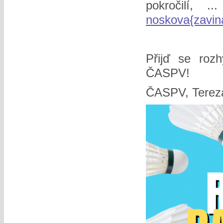
pokročilí, 
noskova{zavin
Přijď se rozh
ČASPV!
ČASPV, Terez