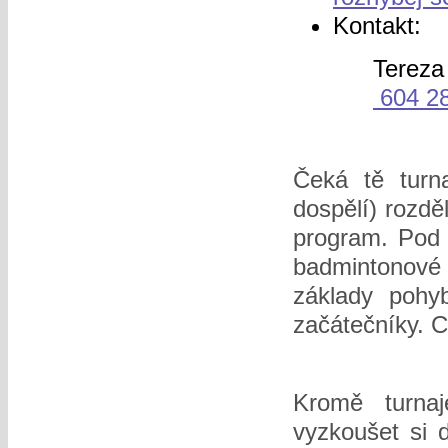
Kontakt:
Tereza
604 2
Čeká tě turn
dospělí) rozdě
program. Pod 
badmintonové
základy pohy
začátečníky. C
Kromě turna
vyzkoušet si d