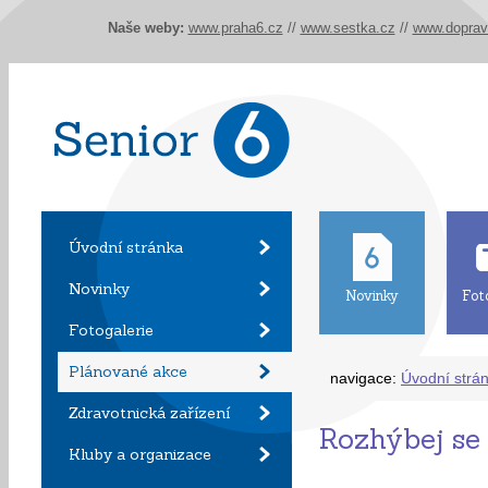
Naše weby:
www.praha6.cz
//
www.sestka.cz
//
www.doprav
Úvodní stránka
Novinky
Novinky
Fot
Fotogalerie
Plánované akce
navigace:
Úvodní strá
Zdravotnická zařízení
Rozhýbej s
Kluby a organizace