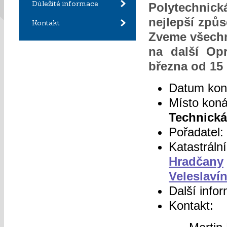
Důležité informace
Polytechnic
nejlepší způs
Kontakt
Zveme všechny
na další Op
března od 15 
Datum kon
Místo kon
Technická
Pořadatel:
Katastráln
Hradčany
Veleslaví
Další info
Kontakt: