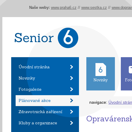
Naše weby:
www.praha6.cz
//
www.sestka.cz
//
www.doprav
Úvodní stránka
Novinky
Novinky
Fot
Fotogalerie
Plánované akce
navigace:
Úvodní strá
Zdravotnická zařízení
Opravárens
Kluby a organizace