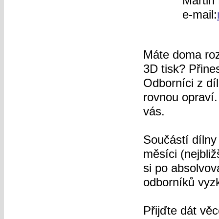
Martin
e-mail
Máte doma roz
3D tisk? Přine
Odborníci z dí
rovnou opraví.
vás.
Součástí dílny
měsíci (nejbli
si po absolvo
odborníků vyz
Přijďte dát vě