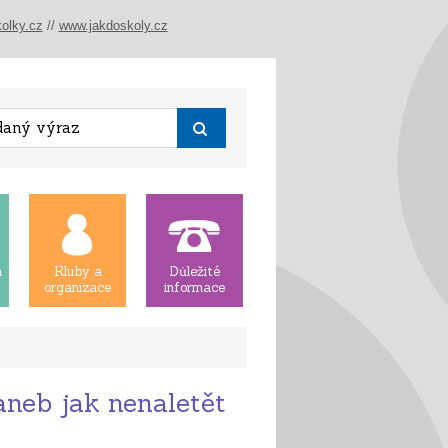
olky.cz
//
www.jakdoskoly.cz
á
Kluby a
Důležité
organizace
informace
aneb jak nenaletět