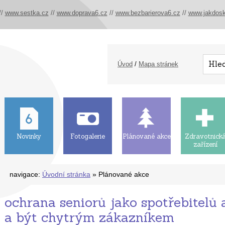
//
www.sestka.cz
//
www.doprava6.cz
//
www.bezbarierova6.cz
//
www.jakdosk
Úvod
/
Mapa stránek
Novinky
Fotogalerie
Plánované akce
Zdravotnick
zařízení
navigace:
Úvodní stránka
» Plánované akce
ochrana seniorů jako spotřebitelů 
a být chytrým zákazníkem