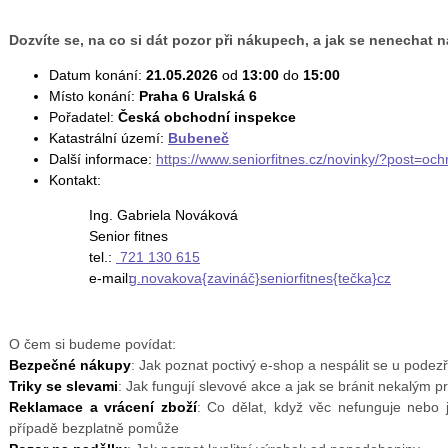
Dozvíte se, na co si dát pozor při nákupech, a jak se nenechat n
Datum konání:
21.05.2026
od
13:00
do
15:00
Místo konání:
Praha 6 Uralská 6
Pořadatel:
Česká obchodní inspekce
Katastrální území:
Bubeneč
Další informace:
https://www.seniorfitnes.cz/novinky/?post=och
Kontakt:
Ing. Gabriela Nováková
Senior fitnes
tel.:
721 130 615
e-mail:
g.novakova{zavináč}seniorfitnes{tečka}cz
O čem si budeme povídat:
Bezpečné nákupy
: Jak poznat poctivý e-shop a nespálit se u podez
Triky se slevami
: Jak fungují slevové akce a jak se bránit nekalým p
Reklamace a vrácení zboží
: Co dělat, když věc nefunguje nebo 
případě bezplatně pomůže