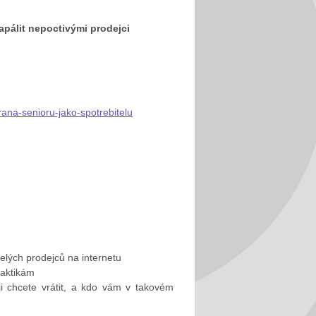
apálit nepoctivými prodejci
rana-senioru-jako-spotrebitelu
řelých prodejců na internetu
raktikám
ji chcete vrátit, a kdo vám v takovém