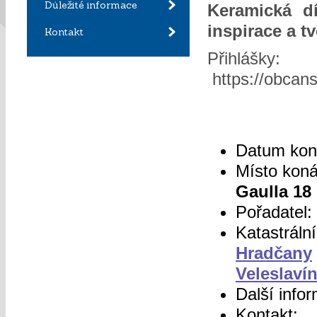
Důležité informace
Keramická d
inspirace a tv
Kontakt
Přihlášky:
https://obcans
Datum kon
Místo kon
Gaulla 18
Pořadatel:
Katastráln
Hradčany
Veleslaví
Další info
Kontakt: