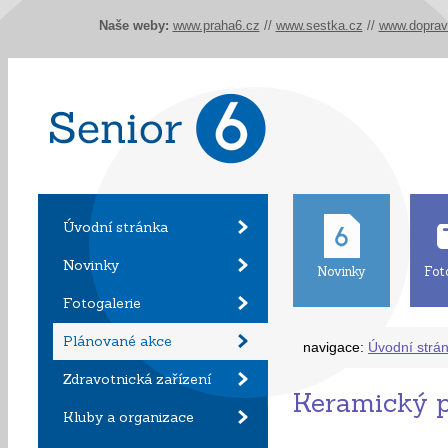
Naše weby:
www.praha6.cz
//
www.sestka.cz
//
www.doprav
Úvodní stránka
Novinky
Novinky
Fot
Fotogalerie
Plánované akce
navigace:
Úvodní strá
Zdravotnická zařízení
Keramický 
Kluby a organizace