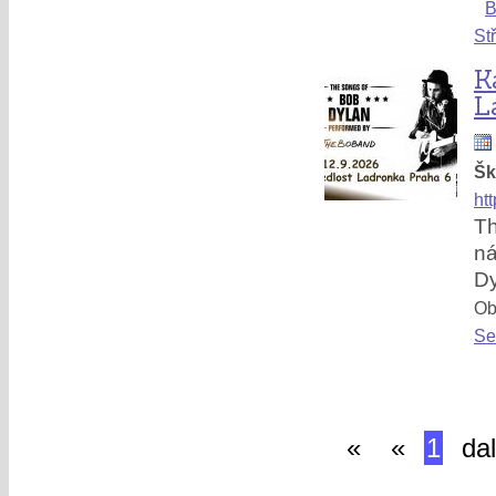
B
St
K
L
Šk
ht
T
ná
D
Obl
Se
«
«
1
dal