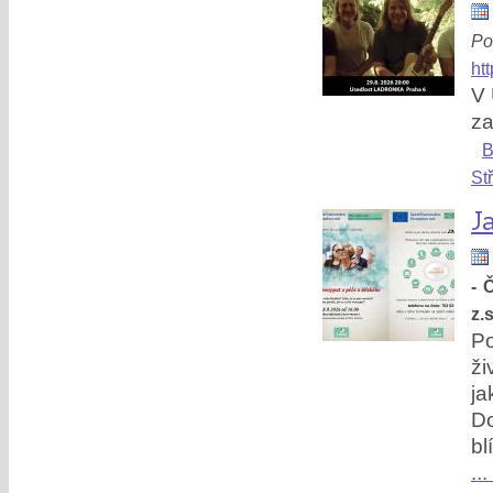
Po
ht
V 
za
B
St
J
- 
z.s
Po
ži
ja
Do
bl
...