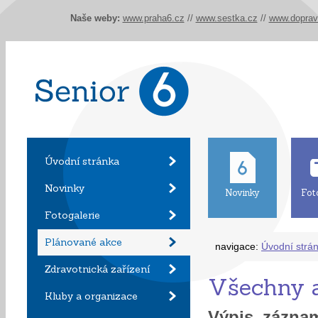
Naše weby:
www.praha6.cz
//
www.sestka.cz
//
www.doprav
Úvodní stránka
Novinky
Novinky
Fot
Fotogalerie
Plánované akce
navigace:
Úvodní strá
Zdravotnická zařízení
Všechny a
Kluby a organizace
Výpis zázn