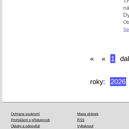
T
ná
D
Obl
Se
«
«
1
dal
roky:
2026
Ochrana soukromí
Mapa stránek
Prohlášení o přístupnosti
RSS
Otázky a odpovědi
Vytisknout