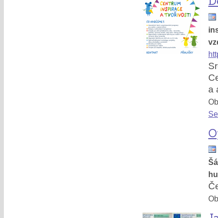
D
in
vz
ht
Sr
Ce
a 
Obl
Se
O
Šá
hu
Če
Obl
J