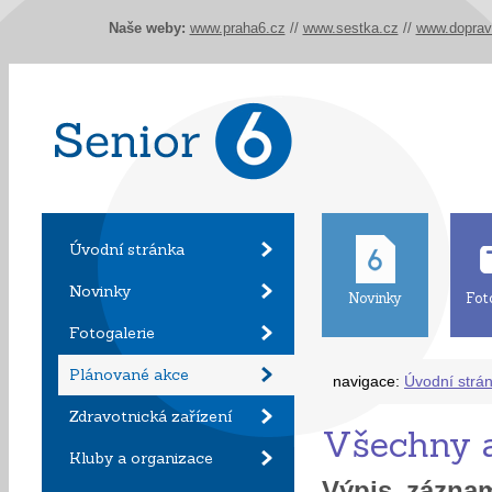
Naše weby:
www.praha6.cz
//
www.sestka.cz
//
www.doprav
Úvodní stránka
Novinky
Novinky
Fot
Fotogalerie
Plánované akce
navigace:
Úvodní strá
Zdravotnická zařízení
Všechny a
Kluby a organizace
Výpis zázn