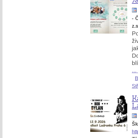
- 
z.s
Po
ži
ja
Do
bl
...
B
St
K
L
Šk
ht