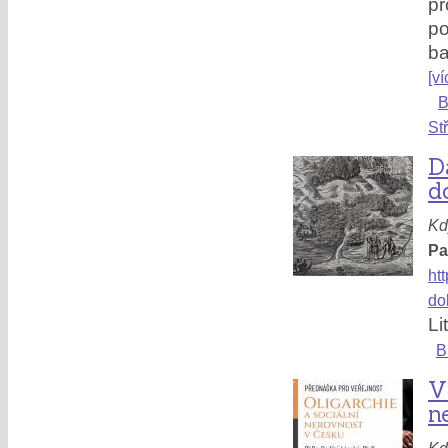
pr
po
ba
[ví
B
St
D
d
Kd
P
ht
do
Li
B
V
n