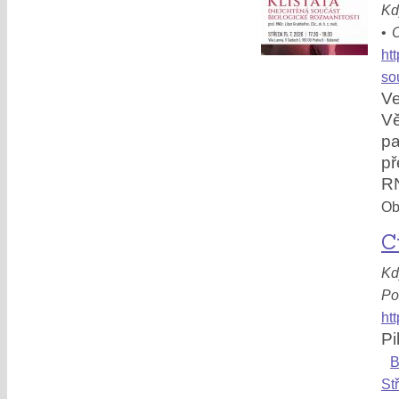
Kd
•
O
ht
so
Ve
Vě
pa
př
RN
Obl
C
Kd
Po
ht
Pi
B
St