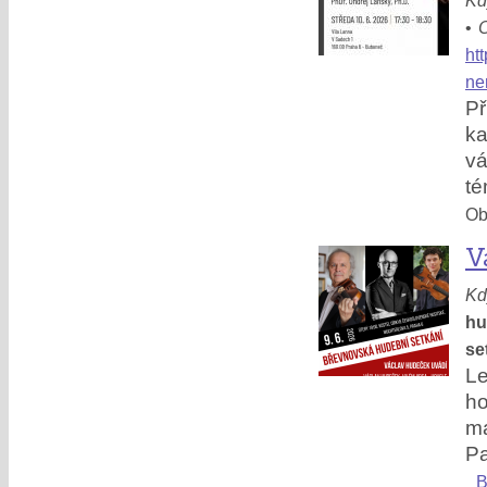
Kd
•
O
ht
ne
P
ka
vá
té
Obl
V
Kd
hu
se
Le
h
ma
Pa
B