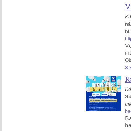
V
Kd
ná
hl
ht
V
in
Obl
Se
R
Kd
Si
in
ba
B
ba