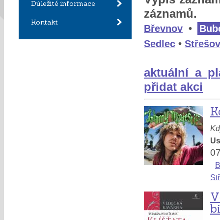
Důležité informace
záznamů.
Kontakt
Břevnov
•
Bub
Sedlec
•
Střešov
aktuální a p
přidat akci
K
Kd
Us
07
B
St
V
b