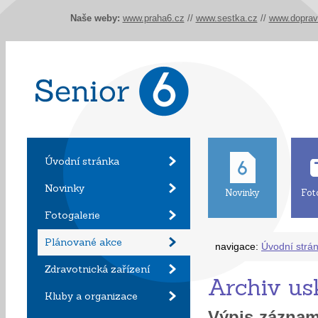
Naše weby:
www.praha6.cz
//
www.sestka.cz
//
www.doprav
Úvodní stránka
Novinky
Novinky
Fot
Fotogalerie
Plánované akce
navigace:
Úvodní strá
Zdravotnická zařízení
Archiv us
Kluby a organizace
Výpis zázna