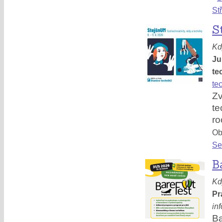
St
S
Kd
Ju
te
te
Z
te
ro
Obl
Se
B
Kd
Pr
in
Ba