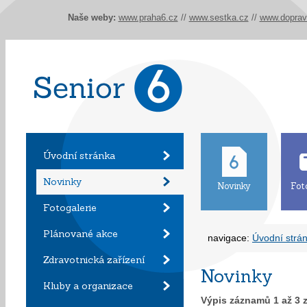
Naše weby:
www.praha6.cz
//
www.sestka.cz
//
www.doprav
Úvodní stránka
Novinky
Novinky
Fot
Fotogalerie
Plánované akce
navigace:
Úvodní strá
Zdravotnická zařízení
Novinky
Kluby a organizace
Výpis záznamů
1
až
3
z