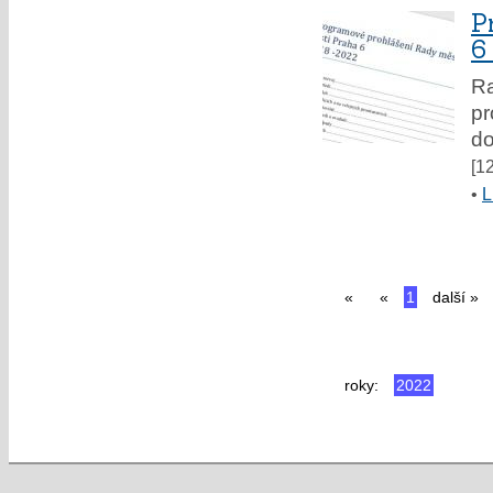
P
6
Ra
pr
do
[1
•
L
«
«
1
další »
roky:
2022