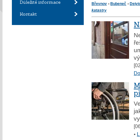
Důležité informace
Břevnov
•
Bubeneč
•
Dejvi
katastry
Kontakt
N
Ne
ře
um
vý
[0
Do
M
p
Ve
ja
vy
[0
•
L