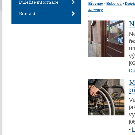
Důležité informace
Břevnov
•
Bubeneč
•
Dejvi
katastry
Kontakt
N
Ne
ře
um
vý
[0
Do
M
p
Ve
ja
vy
[0
•
L