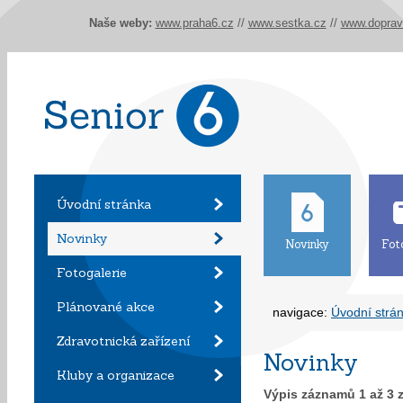
Naše weby:
www.praha6.cz
//
www.sestka.cz
//
www.doprav
Úvodní stránka
Novinky
Novinky
Fot
Fotogalerie
Plánované akce
navigace:
Úvodní strá
Zdravotnická zařízení
Novinky
Kluby a organizace
Výpis záznamů
1
až
3
z