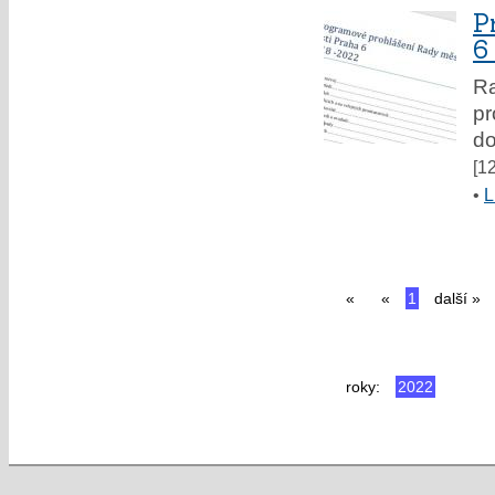
P
6
Ra
pr
do
[1
•
L
«
«
1
další »
roky:
2022