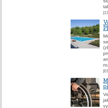
sl
ta
[1
V
P
Mě
se
(z
pr
a
ro
[0
M
p
Ve
ja
vy