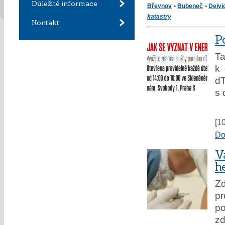
Důležité informace
Břevnov
•
Bubeneč
•
Dejvi
katastry
Kontakt
P
Ta
k 
dT
s 
[1
Do
V
h
Zd
pr
p
zd