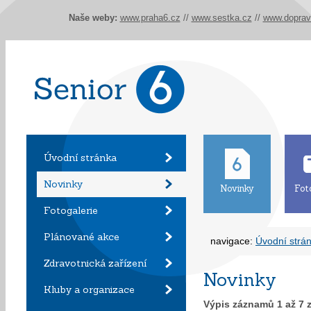
Naše weby:
www.praha6.cz
//
www.sestka.cz
//
www.doprav
Úvodní stránka
Novinky
Novinky
Fot
Fotogalerie
Plánované akce
navigace:
Úvodní strá
Zdravotnická zařízení
Novinky
Kluby a organizace
Výpis záznamů
1
až
7
z