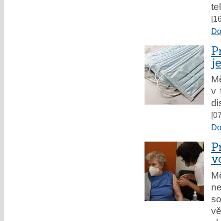
te
[1
Do
P
j
M
v 
di
[0
Do
P
v
Mě
ne
so
vě