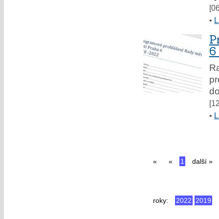
[0
•
L
P
6
Ra
pr
do
[1
•
L
«
«
1
další »
roky:
2022
2019